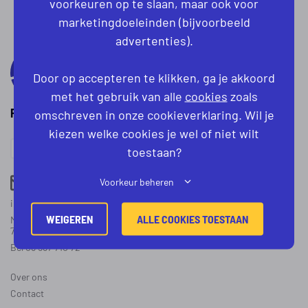
voorkeuren op te slaan, maar ook voor
marketingdoeleinden (bijvoorbeeld
advertenties).
Door op accepteren te klikken, ga je akkoord
met het gebruik van alle
cookies
zoals
PROCESTECHNIEK.NL
omschreven in onze cookieverklaring. Wil je
kiezen welke cookies je wel of niet wilt
toestaan?
Voorkeur beheren
Vacatures
info@procestechniek.nl
WEIGEREN
ALLE COOKIES TOESTAAN
Marskant 10a,
7551 BV Hengelo
Bel 08 587 710 72
Over ons
Contact