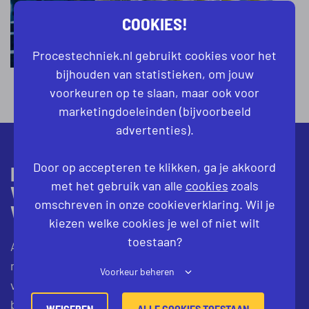
COOKIES!
Procestechniek.nl gebruikt cookies voor het
bijhouden van statistieken, om jouw
voorkeuren op te slaan, maar ook voor
marketingdoeleinden (bijvoorbeeld
advertenties).
Door op accepteren te klikken, ga je akkoord
BELANGRIJKSTE EIGENSCHAPPEN
met het gebruik van alle
cookies
zoals
VAN EEN PROCESOPERATOR IN DE
omschreven in onze cookieverklaring. Wil je
VOEDINGSINDUSTRIE
kiezen welke cookies je wel of niet wilt
toestaan?
Als procesoperator in de chemie, ben je in de basis
natuurlijk een
procesoperator
met taken en
Voorkeur beheren
verantwoordelijkheden zoals deze ook in andere
branches gelden. Werk je in de voedingsindustrie,
WEIGEREN
ALLE COOKIES TOESTAAN