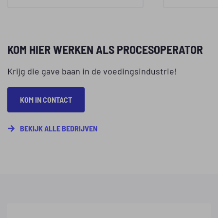
kaasproductiebedrijf in
jarenlang
Rijen tot halfharde
kennis en
geitenkaas.
diverse be
KOM HIER WERKEN ALS PROCESOPERATOR
voedings
industrie.
Krijg die gave baan in de voedingsindustrie!
KOM IN CONTACT
BEKIJK ALLE BEDRIJVEN