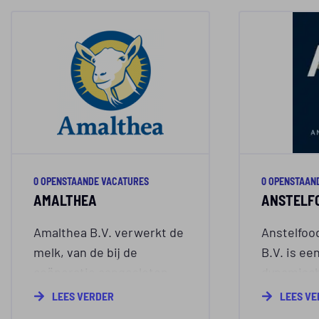
0 OPENSTAANDE VACATURES
0 OPENSTAAN
AMALTHEA
ANSTELFO
Amalthea B.V. verwerkt de
Anstelfoo
melk, van de bij de
B.V. is ee
coöperatie aangesloten
dynamisch 
melkgeitenhouders, in
ontstaan 
LEES VERDER
LEES V
haar eigen
bogen op 