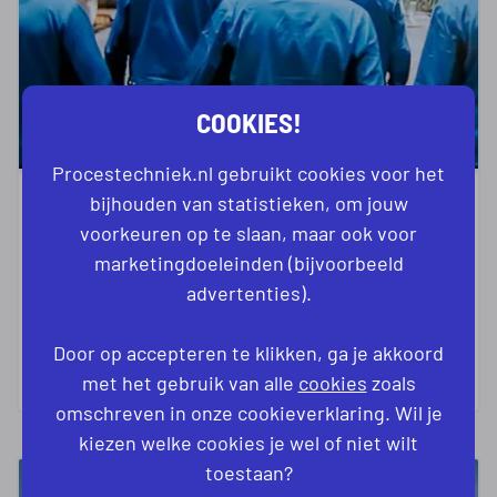
COOKIES!
Procestechniek.nl gebruikt cookies voor het
bijhouden van statistieken, om jouw
ROB WERKT BIJ EEN DONUTFABRIEK
voorkeuren op te slaan, maar ook voor
WE LOPEN EEN DAG MEE MET EEN
marketingdoeleinden (bijvoorbeeld
PROCESOPERATOR
advertenties).
Door op accepteren te klikken, ga je akkoord
LEES VERDER
met het gebruik van alle
cookies
zoals
omschreven in onze cookieverklaring. Wil je
kiezen welke cookies je wel of niet wilt
toestaan?