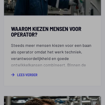
WAAROM KIEZEN MENSEN VOOR
OPERATOR?
Steeds meer mensen kiezen voor een baan
als operator omdat het werk techniek,
verantwoordelijkheid en goede
ontwikkelkansen combineert. Binnen de
procestechniek bewaak je
LEES VERDER
productieprocessen, los je afwijkingen op
en werk je samen met collega’s aan een
veilig eindproduct. Je leest hieronder
waarom werken als operator aantrekkelijk is
en welke mogelijkheden het vak biedt.