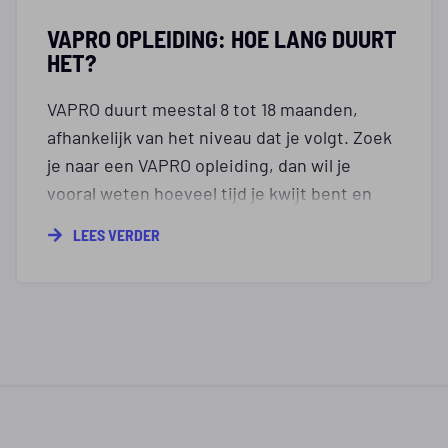
VAPRO OPLEIDING: HOE LANG DUURT
HET?
VAPRO duurt meestal 8 tot 18 maanden,
afhankelijk van het niveau dat je volgt. Zoek
je naar een VAPRO opleiding, dan wil je
vooral weten hoeveel tijd je kwijt bent en
welk niveau bij jouw werk past. Op deze
LEES VERDER
pagina lees je hoe lang de verschillende
routes duren en waar je rekening mee
houdt.