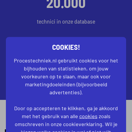
20.000
technici in onze database
15.000
COOKIES!
Procestechniek.nl gebruikt cookies voor het
LinkedIn
bijhouden van statistieken, om jouw
voorkeuren op te slaan, maar ook voor
connecties
marketingdoeleinden (bijvoorbeeld
advertenties).
Door op accepteren te klikken, ga je akkoord
met het gebruik van alle
cookies
zoals
omschreven in onze cookieverklaring. Wil je
DEZE BEDRIJVEN GINGEN JE VOOR
kiezen welke cookies je wel of niet wilt