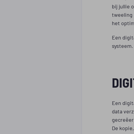
bij julli
tweeling 
het opti
Een digit
systeem.
DIG
Een digit
data verz
gecreëerd
De kopie,