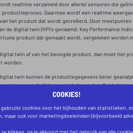
ordt realtime verzameld door allerlei sensoren die geïn
het productieproces. Daarmee wordt een realtime weerga
van het product dat wordt gecreëerd. Door meetpunten 
n de digital twin (KPI’s genaamd: Key Performance Indic
virtuele product dat gemaakt wordt, vergeleken worden 
digital twin af van het beoogde product, dan moet het p
t worden.
digital twin kunnen de productiegegevens beter geanaly
n patronen en afwijkingen ontdekt worden. Dat helpt om
COOKIES!
ig afwijkingen in de productie te signaleren en te kunne
.
 gebruikt cookies voor het bijhouden van statistieken, 
an, maar ook voor marketingdoeleinden (bijvoorbeeld adve
eren van digital twins helpt bijvoorbeeld bij de realtime
g van het proces, maar ook bij het voorspellen van ond
te klikken, ga je akkoord met het gebruik van alle
cooki