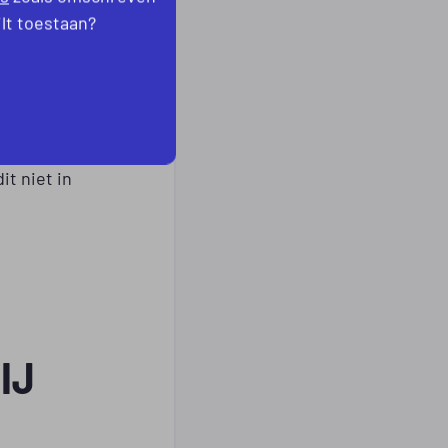
er het in
ilt toestaan?
laties
eed’
rondstof
it niet in
IJ