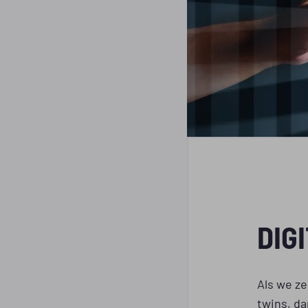
DIG
Als we z
twins, da