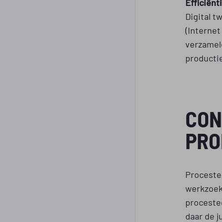
Efficiënt
Digital t
(Interne
verzamel
productie
CON
PRO
Proceste
werkzoek
proceste
daar de j