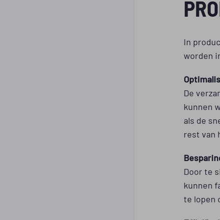
PRO
In produ
worden i
Optimali
De verza
kunnen wo
als de s
rest van 
Besparin
Door te s
kunnen f
te lopen 