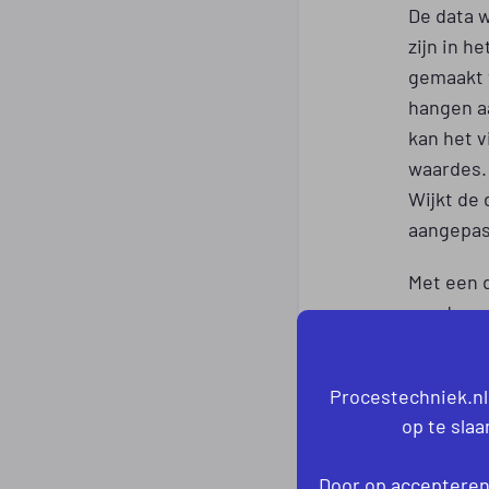
De data w
zijn in 
gemaakt 
hangen aa
kan het 
waardes.
Wijkt de 
aangepas
Met een 
worden e
vroegtijd
bijsturen
Procestechniek.nl
op te sla
Het gener
monitorin
Door op accepteren 