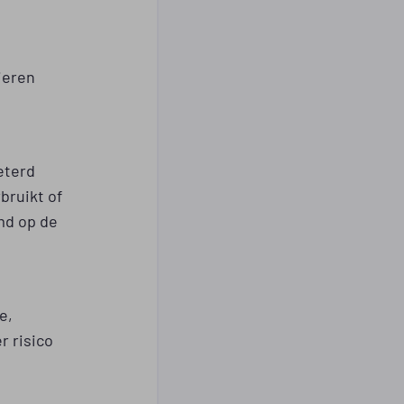
ieren
eterd
bruikt of
md op de
e,
 risico