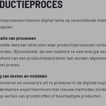
DUCTIEPROCES
ctieprocessen kunnen digital twins op verschillende man
ngezet:
satie van processen
melde data kan laten zien waar productieprocessen verb
rden. Bijvoorbeeld, als een machine te veel energie ver
nelheid van een productieband beter kan worden afgeste
het proces.
g van kosten en middelen
imuleren en scenario’s uit te proberen in de digitale kopi
abrikanten experimenteren met nieuwe methoden zonder
op verlies van grondstoffen of beschadigde producten.