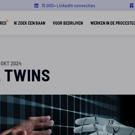
s
15.000+ LinkedIn connecties
RES
IK ZOEK EEN BAAN
VOOR BEDRIJVEN
WERKEN IN DE PROCESTE
 OKT 2024
L TWINS