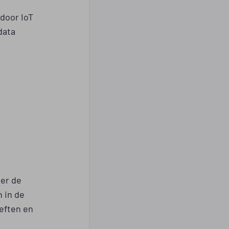
door IoT
data
er de
 in de
eften en