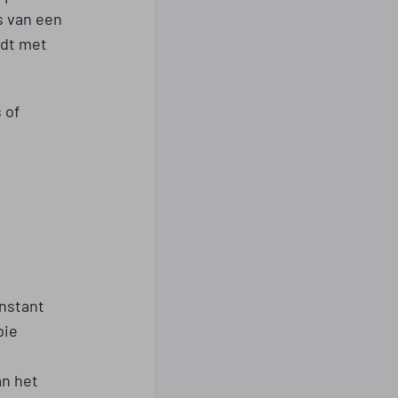
is van een
rdt met
 of
onstant
pie
an het