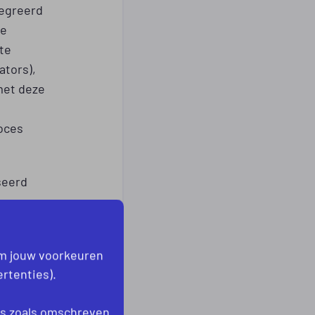
tegreerd
ve
te
ators),
met deze
roces
seerd
n
om jouw voorkeuren
rtenties).
erhoud.
es
zoals omschreven