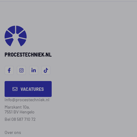
mogelijkheden het vak
en vindt we
biedt.
uiteenlope
Operators i
levensmidd
staan bove
UWV-lijst m
PROCESTECHNIEK.NL
beroepen v
2026.
VACATURES
info@procestechniek.nl
Marskant 10a,
7551 BV Hengelo
Bel 08 587 710 72
Over ons