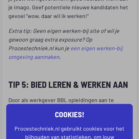
je imago. Geef potentiele nieuwe kandidaten het
gevoel “wow, daar wil ik werken!”
Extra tip: Geen eigen werken-bij site of wil je
gewoon graag extra exposure? Op
Procestechniek.nl kun je
een eigen werken-bij
omgeving aanmaken
.
TIP 5: BIED LEREN & WERKEN AAN
Door als werkgever BBL opleidingen aan te
bieden, heb je op korte termijn extra capaciteit.
COOKIES!
Bovendien zijn er subsidies beschikbaar.
Procestechniek.nl gebruikt cookies voor het
Extra tip: op Procestechniek.nl kun je ook
leer-
bijhouden van statistieken, om jouw