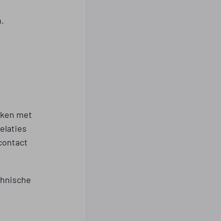
n.
rken met
elaties
contact
chnische