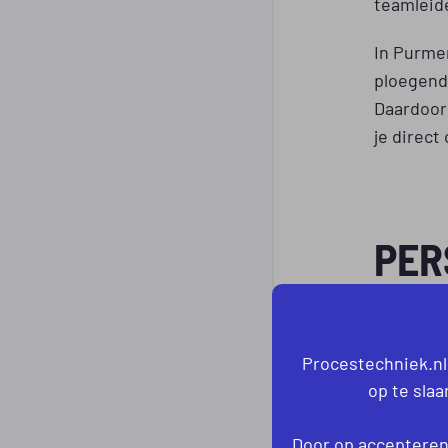
teamleid
In Purme
ploegendi
Daardoor 
je direct
PER
PUR
KEN
Procestechniek.nl
op te sla
Heb je p
Proceste
Door op accepteren 