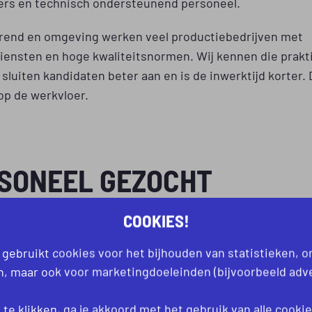
ers en technisch ondersteunend personeel.
rend en omgeving werken veel productiebedrijven met
ensten en hoge kwaliteitsnormen. Wij kennen die prakti
sluiten kandidaten beter aan en is de inwerktijd korter.
 op de werkvloer.
SONEEL GEZOCHT
MEREND MET REGIONALE
COOKIES!
NIS
 gebruikt cookies voor het bijhouden van statistieken, 
an, maar ook voor marketingdoeleinden (bijvoorbeeld adve
ersoneel gezocht Purmerend dan helpt regionale kennis 
chniek.nl werkt al jaren samen met productiebedrijven i
te klikken, ga je akkoord met het gebruik van alle
cooki