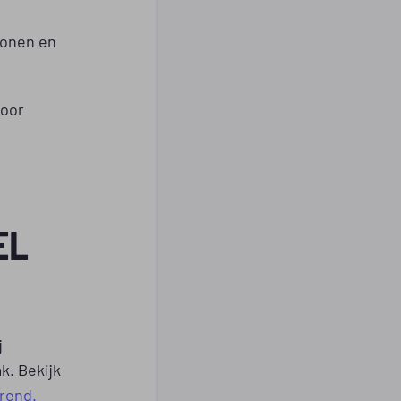
sonen en
voor
EL
j
k. Bekijk
rend.