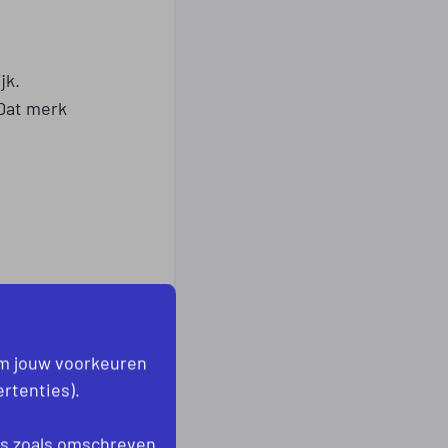
jk.
 Dat merk
om jouw voorkeuren
rtenties).
enorm.
n Noord
es
zoals omschreven