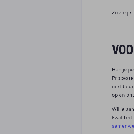
Zo zie je
VOO
Heb je p
Procestec
met bedri
op en on
Wil je s
kwaliteit
samenwe