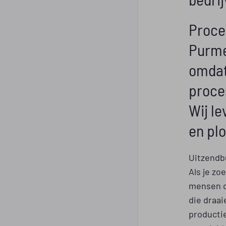
Proce
Purme
omdat 
proce
Wij le
en pl
Uitzendb
Als je zo
mensen di
die draai
producti