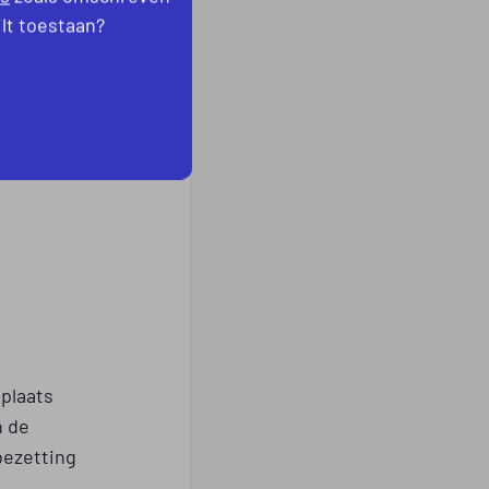
ilt toestaan?
ucks
,
OFI
plaats
n de
bezetting