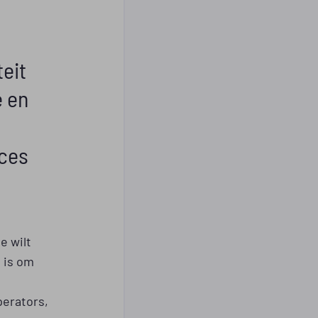
eit
e en
oces
e wilt
 is om
erators,