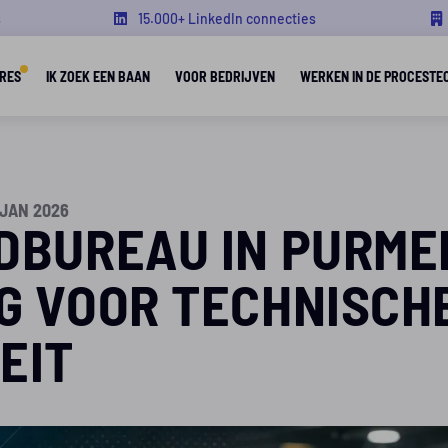
s
15.000+ LinkedIn connecties
RES
IK ZOEK EEN BAAN
VOOR BEDRIJVEN
WERKEN IN DE PROCESTE
 JAN 2026
DBUREAU IN PURM
G VOOR TECHNISCH
EIT