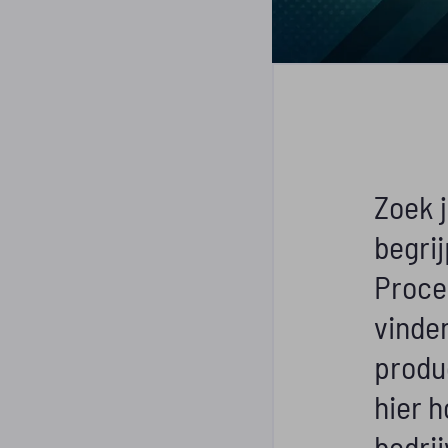
Zoek 
begrij
Proces
vinde
produc
hier 
bedri