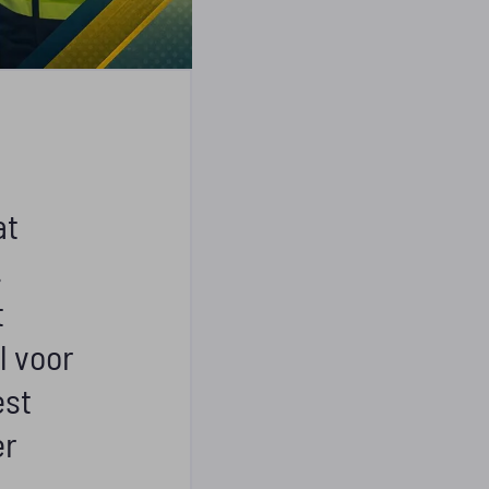
at
.
t
l voor
est
er