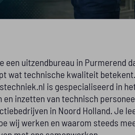
je een uitzendbureau in Purmerend d
pt wat technische kwaliteit betekent
techniek.nl is gespecialiseerd in he
n en inzetten van technisch personee
tiebedrijven in Noord Holland. Je le
hoe wij werken en waarom steeds me
jven met ons samenwerken.