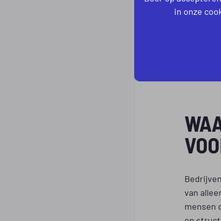
in onze cook
Holland 
Prothya
,
Ook in de
Cocoa
,
A
WAA
VOO
Bedrijve
van allee
mensen di
en struc