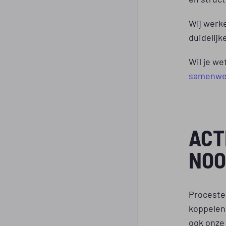
Wij werk
duidelijk
Wil je we
samenwe
ACT
NOO
Procestec
koppelen 
ook onze