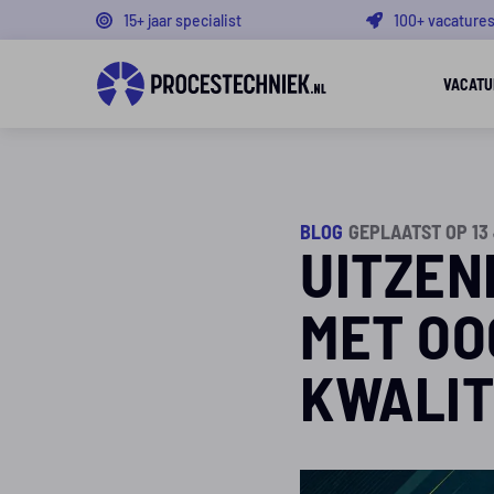
15+ jaar specialist
100+ vacature
VACATU
BLOG
GEPLAATST OP 13
UITZEN
MET OO
KWALIT