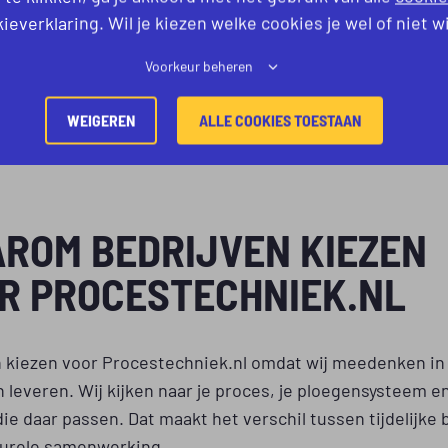
ieverklaring. Wil je kiezen welke cookies je wel of niet w
en daar net buiten. Denk aan samenwerkingen met
Starb
Argent Energy
en
Brightfiber
.
Voorkeur beheren
 Zaanstreek en Alkmaar zijn wij actief bij bedrijven zoals
WEIGEREN
ALLE COOKIES TOESTAAN
AK
,
Exter
,
Hekos
,
Pouch Alliance
,
Tubes
en
Vemedia
.
ROM BEDRIJVEN KIEZEN
R PROCESTECHNIEK.NL
n kiezen voor Procestechniek.nl omdat wij meedenken in 
n leveren. Wij kijken naar je proces, je ploegensysteem e
e daar passen. Dat maakt het verschil tussen tijdelijke 
turele samenwerking.