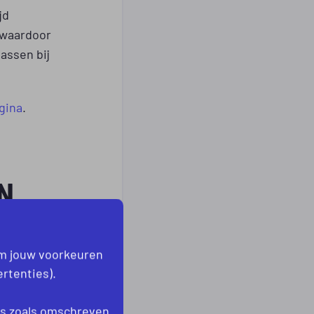
jd
 waardoor
assen bij
gina
.
N
om jouw voorkeuren
rtenties).
es
zoals omschreven