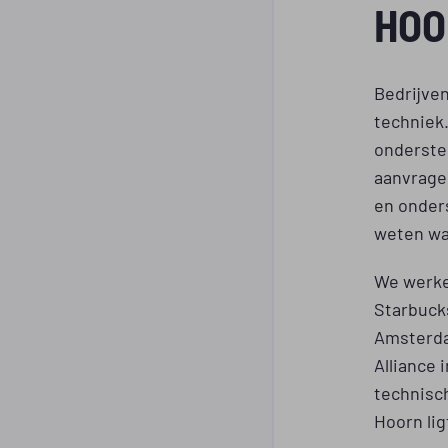
HOO
Bedrijve
techniek.
onderste
aanvrage
en onders
weten waa
We werke
Starbuck
Amsterda
Alliance 
technisch
Hoorn lig