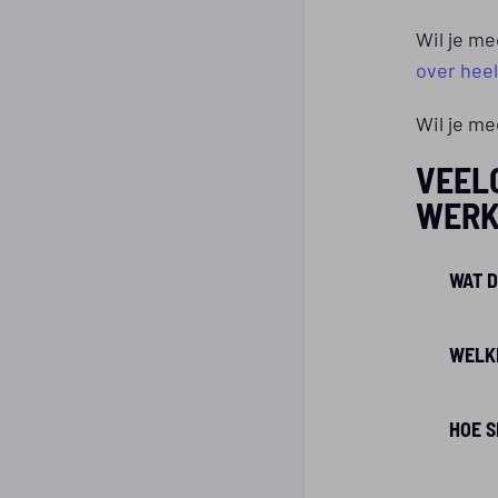
Wil je me
over hee
Wil je me
VEEL
WERK
WAT D
WELKE
HOE S