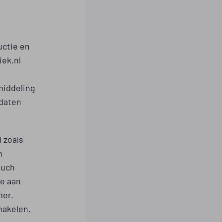
uctie en
iek.nl
e
middeling
idaten
 zoals
n
ouch
te aan
ner.
hakelen.