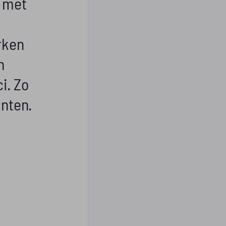
n met
rken
n
i. Zo
anten.