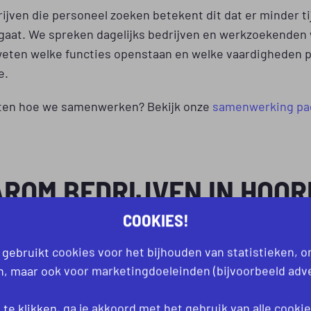
ijven die personeel zoeken betekent dit dat er minder ti
 gaat. We spreken dagelijks bedrijven en werkzoekenden
weten welke functies openstaan en welke vaardigheden p
e.
eten hoe we samenwerken? Bekijk onze
samenwerking pa
ROM BEDRIJVEN IN HOOR
R PROCESTECHNIEK.NL
COOKIES!
ZEN
 gebruikt cookies voor het bijhouden van statistieken, 
an, maar ook voor marketingdoeleinden (bijvoorbeeld adve
 willen graag duidelijkheid en ondersteuning wanneer ze
te klikken, ga je akkoord met het gebruik van alle
cooki