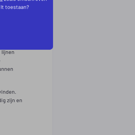
pakken
ilt toestaan?
ken. We
 die
en. We
lijnen
e
kunnen
vinden.
g zijn en