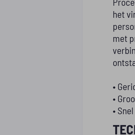
Proce
het v
perso
met p
verbi
ontsta
• Geri
• Gro
• Snel
TEC