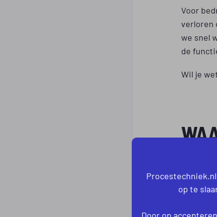
Voor bedr
verloren
we snel 
de functi
Wil je w
WAA
VOO
KIE
Procestechniek.nl
op te sla
Bedrijven
Door op accepteren 