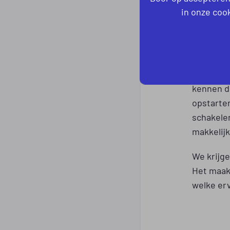
personee
in onze cook
van de we
bekijken 
passen bi
Het voor
kennen de
opstarten
schakele
makkelij
We krijge
Het maak
welke er