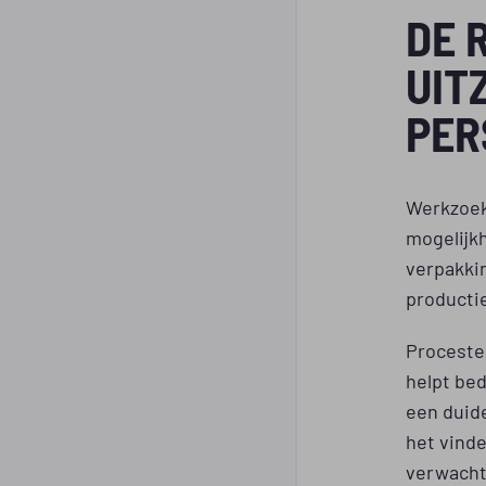
DE 
UIT
PER
Werkzoek
mogelijkh
verpakkin
producti
Proceste
helpt bed
een duide
het vind
verwacht