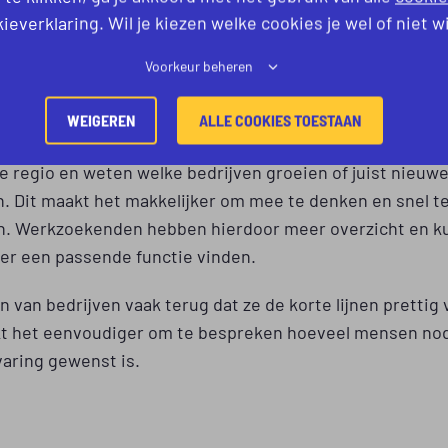
l zoeken. Procestechniek.nl helpt met het compleet op
ieverklaring. Wil je kiezen welke cookies je wel of niet w
rving zodat bedrijven minder tijd kwijt zijn aan het zoe
samen wat er nodig is en zoeken gericht naar kandidaten
Voorkeur beheren
j de functie en het bedrijf.
WEIGEREN
ALLE COOKIES TOESTAAN
deel voor werkgevers is dat ze één aanspreekpunt hebb
 regio en weten welke bedrijven groeien of juist nieuwe 
. Dit maakt het makkelijker om mee te denken en snel t
n. Werkzoekenden hebben hierdoor meer overzicht en 
ker een passende functie vinden.
n van bedrijven vaak terug dat ze de korte lijnen prettig 
t het eenvoudiger om te bespreken hoeveel mensen nodi
varing gewenst is.