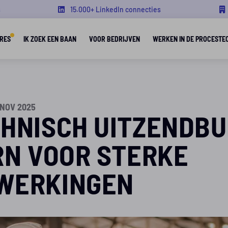
s
15.000+ LinkedIn connecties
RES
IK ZOEK EEN BAAN
VOOR BEDRIJVEN
WERKEN IN DE PROCESTE
 NOV 2025
HNISCH UITZENDB
RN VOOR STERKE
WERKINGEN