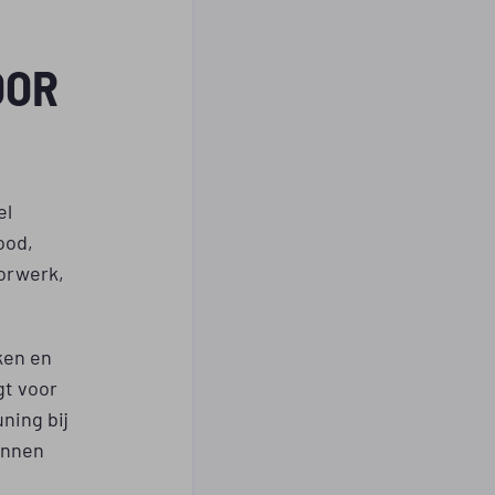
OOR
el
ood,
torwerk,
ken en
gt voor
ning bij
unnen