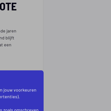
ROTE
de jaren
d blijft
at een
om jouw voorkeuren
rtenties).
es
zoals omschreven