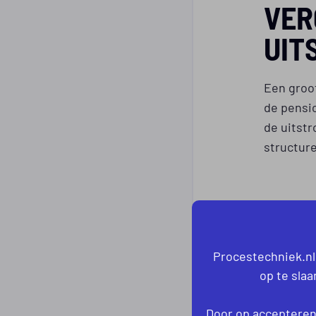
VER
UIT
Een groo
de pensio
de uitst
structure
GEVOL
Bedrij
Procestechniek.nl
op te sla
Opleid
Er ont
Door op accepteren 