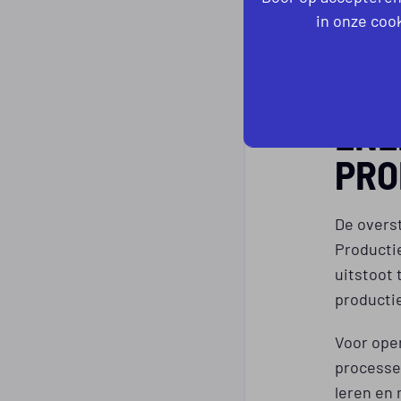
Werkze
in onze cook
Deze uit
aannemen
ENE
PRO
De overs
Producti
uitstoot 
producti
Voor oper
processe
leren en