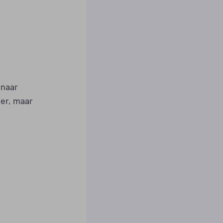
M
 naar
er, maar