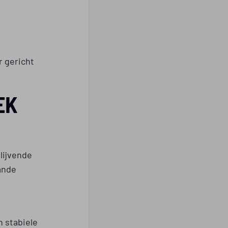
r gericht
EK
lijvende
ande
n stabiele