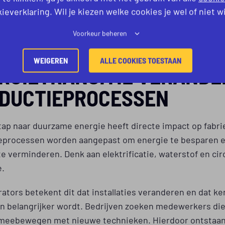
kerheid in procestechniek groeit zichtbaar
ieverklaring. Wil je kiezen welke cookies je wel of niet w
stroom maakt dat bedrijven sneller nieuwe medewerkers
Voorkeur beheren
 en vaker investeren in opleiding op de werkvloer.
WEIGEREN
ALLE COOKIES TOESTAAN
RGIETRANSITIE VERANDE
DUCTIEPROCESSEN
tap naar duurzame energie heeft directe impact op fabri
eprocessen worden aangepast om energie te besparen 
te verminderen. Denk aan elektrificatie, waterstof en cir
e.
ators betekent dit dat installaties veranderen en dat ke
n belangrijker wordt. Bedrijven zoeken medewerkers die
 meebewegen met nieuwe technieken. Hierdoor ontstaa