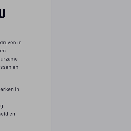
U
rijven in
ren
duurzame
essen en
werken in
ng
heid en