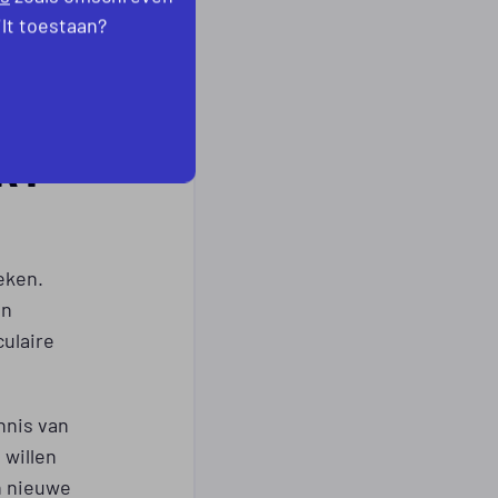
ilt toestaan?
RT
eken.
en
culaire
nnis van
 willen
n nieuwe