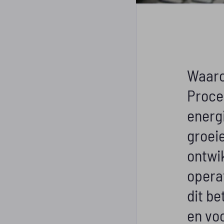
Waaro
Proce
energ
groei
ontwi
opera
dit b
en voo