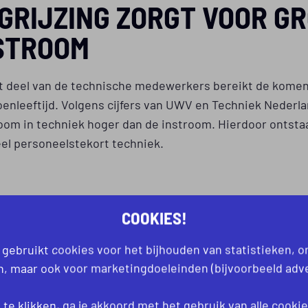
GRIJZING ZORGT VOOR G
STROOM
t deel van de technische medewerkers bereikt de komen
enleeftijd. Volgens cijfers van UWV en Techniek Nederlan
room in techniek hoger dan de instroom. Hierdoor ontsta
el personeelstekort techniek.
GEN DIE JE NU AL ZIET
COOKIES!
ven zoeken continu nieuwe operators
 gebruikt cookies voor het bijhouden van statistieken, 
an, maar ook voor marketingdoeleinden (bijvoorbeeld adve
ingen krijgen meer aandacht vanuit werkgevers
staat meer ruimte voor zij instromers
te klikken, ga je akkoord met het gebruik van alle
cooki