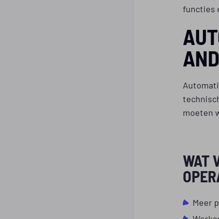
functies
AUT
AND
Automati
technisc
moeten w
WAT 
OPER
Meer p
Werken