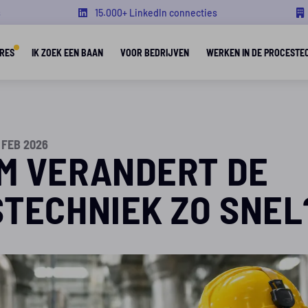
s
15.000+ LinkedIn connecties
RES
IK ZOEK EEN BAAN
VOOR BEDRIJVEN
WERKEN IN DE PROCESTE
 FEB 2026
M VERANDERT DE
TECHNIEK ZO SNEL