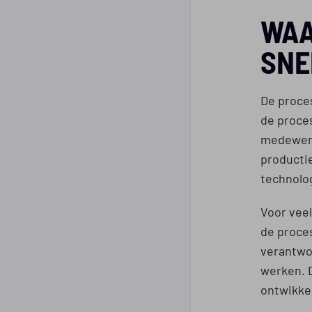
WAA
SNE
De proce
de proces
medewerk
producti
technolo
Voor veel
de proce
verantwo
werken. D
ontwikke