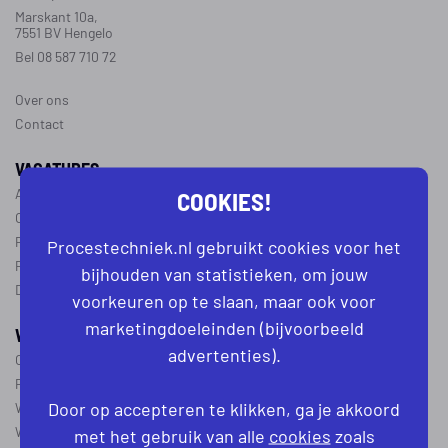
Marskant 10a,
7551 BV Hengelo
Bel 08 587 710 72
Over ons
Contact
VACATURES
COOKIES!
Alle vacatures
Operator vacatures
Productiemedewerker vacatures
Procestechniek.nl gebruikt cookies voor het
Ploegleider vacatures
bijhouden van statistieken, om jouw
Dagdienst vacatures
voorkeuren op te slaan, maar ook voor
marketingdoeleinden (bijvoorbeeld
WERKEN IN DE PROCESTECHNIEK
advertenties).
Over de procestechniek
Ploegendienst
Door op accepteren te klikken, ga je akkoord
Wat is een procesoperator
Werken als procesoperator
met het gebruik van alle
cookies
zoals