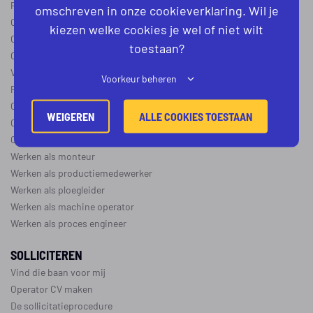
Procesoperator in de
chemie
,
voedingsindustrie
,
farmacie
of
textiel
omschreven in onze cookieverklaring. Wil je
Operator A
kiezen welke cookies je wel of niet wilt
Operator B
toestaan?
Operator C
Verschil operator A, B en C
Voorkeur beheren
Procesoperator salaris
Operator opleidingen
–
vapro
WEIGEREN
ALLE COOKIES TOESTAAN
Over de maakindustrie
Over de procesindustrie
Werken als monteur
Werken als productiemedewerker
Werken als ploegleider
Werken als machine operator
Werken als proces engineer
SOLLICITEREN
Vind die baan voor mij
Operator CV maken
De sollicitatieprocedure