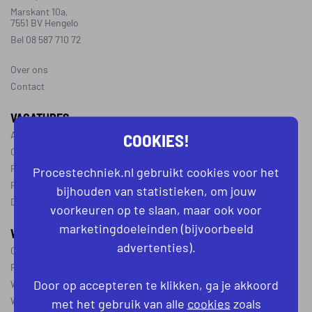
Marskant 10a,
7551 BV Hengelo
Bel 08 587 710 72
Over ons
Contact
VACATURES
COOKIES!
Alle vacatures
Operator vacatures
Productiemedewerker vacatures
Procestechniek.nl gebruikt cookies voor het
Ploegleider vacatures
bijhouden van statistieken, om jouw
Dagdienst vacatures
voorkeuren op te slaan, maar ook voor
marketingdoeleinden (bijvoorbeeld
WERKEN IN DE PROCESTECHNIEK
advertenties).
Over de procestechniek
Ploegendienst
Door op accepteren te klikken, ga je akkoord
Wat is een procesoperator
Werken als procesoperator
met het gebruik van alle
cookies
zoals