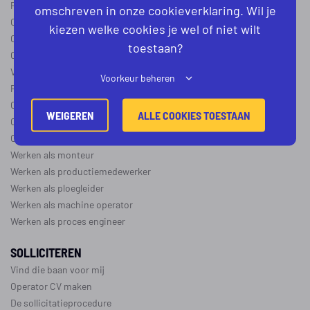
Procesoperator in de
chemie
,
voedingsindustrie
,
farmacie
of
textiel
omschreven in onze cookieverklaring. Wil je
Operator A
kiezen welke cookies je wel of niet wilt
Operator B
toestaan?
Operator C
Verschil operator A, B en C
Voorkeur beheren
Procesoperator salaris
Operator opleidingen
–
vapro
WEIGEREN
ALLE COOKIES TOESTAAN
Over de maakindustrie
Over de procesindustrie
Werken als monteur
Werken als productiemedewerker
Werken als ploegleider
Werken als machine operator
Werken als proces engineer
SOLLICITEREN
Vind die baan voor mij
Operator CV maken
De sollicitatieprocedure