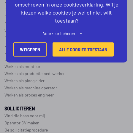
Procesoperator in de
chemie
,
voedingsindustrie
,
farmacie
of
textiel
omschreven in onze cookieverklaring. Wil je
Operator A
kiezen welke cookies je wel of niet wilt
Operator B
toestaan?
Operator C
Verschil operator A, B en C
Voorkeur beheren
Procesoperator salaris
Operator opleidingen
–
vapro
WEIGEREN
ALLE COOKIES TOESTAAN
Over de maakindustrie
Over de procesindustrie
Werken als monteur
Werken als productiemedewerker
Werken als ploegleider
Werken als machine operator
Werken als proces engineer
SOLLICITEREN
Vind die baan voor mij
Operator CV maken
De sollicitatieprocedure