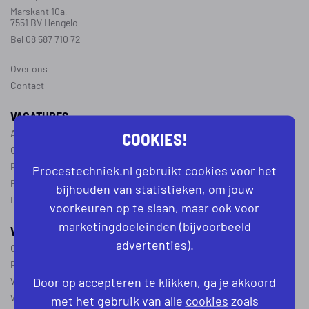
Marskant 10a,
7551 BV Hengelo
Bel 08 587 710 72
Over ons
Contact
VACATURES
COOKIES!
Alle vacatures
Operator vacatures
Productiemedewerker vacatures
Procestechniek.nl gebruikt cookies voor het
Ploegleider vacatures
bijhouden van statistieken, om jouw
Dagdienst vacatures
voorkeuren op te slaan, maar ook voor
marketingdoeleinden (bijvoorbeeld
WERKEN IN DE PROCESTECHNIEK
advertenties).
Over de procestechniek
Ploegendienst
Door op accepteren te klikken, ga je akkoord
Wat is een procesoperator
Werken als procesoperator
met het gebruik van alle
cookies
zoals