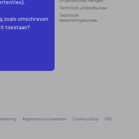
Uitzendbureau Hengelo
rtenties).
Technisch uitzendbureau
EGIO’S WERKZAAM
Technisch
es
zoals omschreven
oord-Holland
detacheringsbureau
levoland
ilt toestaan?
erklaring
Algemene voorwaarden
Cookie policy
FAQ