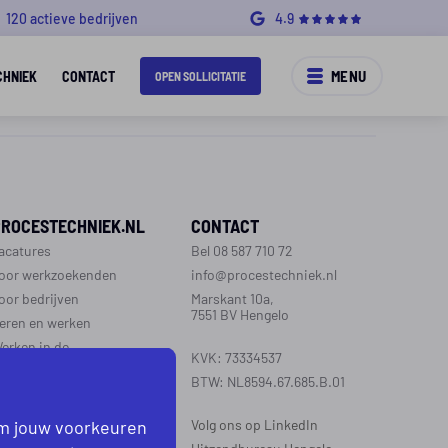
120 actieve bedrijven
4.9
MENU
CHNIEK
CONTACT
OPEN SOLLICITATIE
PROCESTECHNIEK.NL
CONTACT
acatures
Bel 08 587 710 72
oor werkzoekenden
info@procestechniek.nl
oor bedrijven
Marskant 10a,
7551 BV Hengelo
eren en werken
erken in de
KVK: 73334537
rocestechniek
BTW: NL8594.67.685.B.01
ver ons
ontact
om jouw voorkeuren
Volg ons op LinkedIn
aarinformatie