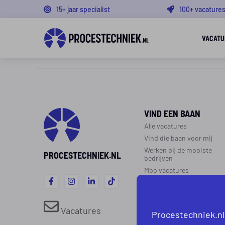
15+ jaar specialist
100+ vacature
VACATU
VIND EEN BAAN
Alle vacatures
Vind die baan voor mij
Werken bij de mooiste
PROCESTECHNIEK.NL
bedrijven
Mbo vacatures
WERK IN DE
PROCESTECHNIEK
Vacatures
Procestechniek.nl
Over de procestechniek