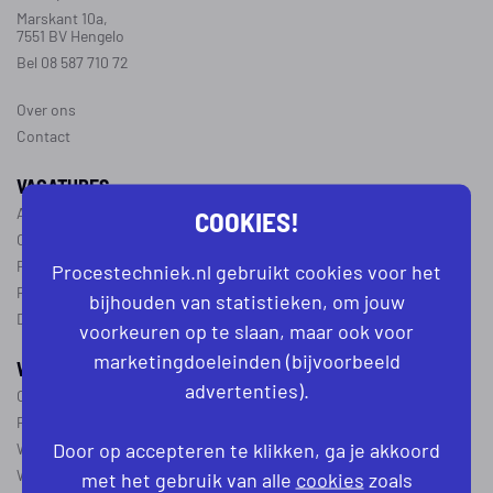
Marskant 10a,
7551 BV Hengelo
Bel 08 587 710 72
Over ons
Contact
VACATURES
COOKIES!
Alle vacatures
Operator vacatures
Productiemedewerker vacatures
Procestechniek.nl gebruikt cookies voor het
Ploegleider vacatures
bijhouden van statistieken, om jouw
Dagdienst vacatures
voorkeuren op te slaan, maar ook voor
marketingdoeleinden (bijvoorbeeld
WERKEN IN DE PROCESTECHNIEK
advertenties).
Over de procestechniek
Ploegendienst
Door op accepteren te klikken, ga je akkoord
Wat is een procesoperator
Werken als procesoperator
met het gebruik van alle
cookies
zoals