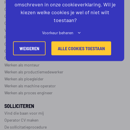
Procesoperator in de
chemie
,
voedingsindustrie
,
farmacie
of
textiel
omschreven in onze cookieverklaring. Wil je
Operator A
kiezen welke cookies je wel of niet wilt
Operator B
toestaan?
Operator C
Verschil operator A, B en C
Voorkeur beheren
Procesoperator salaris
Operator opleidingen
–
vapro
WEIGEREN
ALLE COOKIES TOESTAAN
Over de maakindustrie
Over de procesindustrie
Werken als monteur
Werken als productiemedewerker
Werken als ploegleider
Werken als machine operator
Werken als proces engineer
SOLLICITEREN
Vind die baan voor mij
Operator CV maken
De sollicitatieprocedure