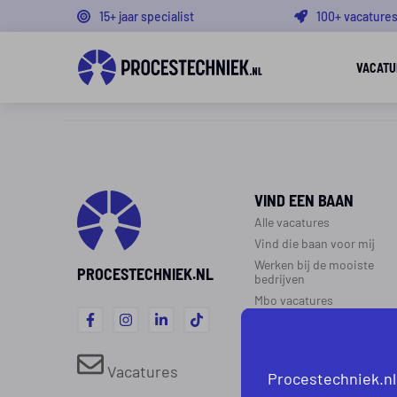
15+ jaar specialist
100+ vacature
VACATU
VIND EEN BAAN
Alle vacatures
Vind die baan voor mij
Werken bij de mooiste
PROCESTECHNIEK.NL
bedrijven
Mbo vacatures
WERK IN DE
PROCESTECHNIEK
Vacatures
Procestechniek.nl
Over de procestechniek