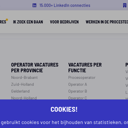
s
15.000+ LinkedIn connecties
RES
IK ZOEK EEN BAAN
VOOR BEDRIJVEN
WERKEN IN DE PROCESTE
OPERATOR VACATURES
VACATURES PER
PER PROVINCIE
FUNCTIE
V
Noord-Brabant
Procesoperator
V
Zuid-Holland
Operator A
V
Gelderland
Operator B
L
Noord-Holland
Operator C
W
p
Overijssel
Productiemedewerker
COOKIES!
O
Flevoland
Monteur
C
Utrecht
Ploegleider
 gebruikt cookies voor het bijhouden van statistieken, 
J
Limburg