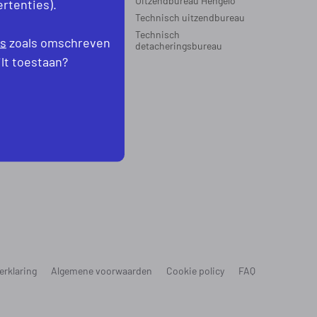
Uitzendbureau Hengelo
rtenties).
Technisch uitzendbureau
EGIO’S WERKZAAM
Technisch
es
zoals omschreven
oord-Holland
detacheringsbureau
levoland
ilt toestaan?
erklaring
Algemene voorwaarden
Cookie policy
FAQ