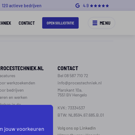
120 actieve bedrijven
4.9
MENU
CHNIEK
CONTACT
OPEN SOLLICITATIE
PROCESTECHNIEK.NL
CONTACT
acatures
Bel 08 587 710 72
oor werkzoekenden
info@procestechniek.nl
oor bedrijven
Marskant 10a,
7551 BV Hengelo
eren en werken
erken in de
KVK: 73334537
rocestechniek
BTW: NL8594.67.685.B.01
ver ons
ontact
om jouw voorkeuren
Volg ons op LinkedIn
aarinformatie