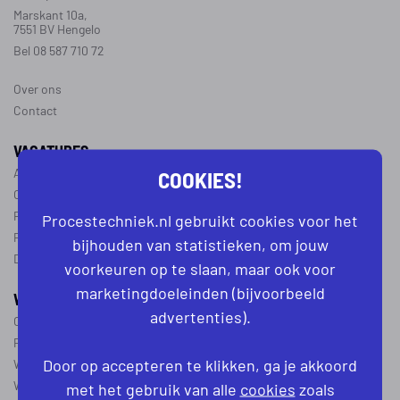
Marskant 10a,
7551 BV Hengelo
Bel 08 587 710 72
Over ons
Contact
VACATURES
COOKIES!
Alle vacatures
Operator vacatures
Productiemedewerker vacatures
Procestechniek.nl gebruikt cookies voor het
Ploegleider vacatures
bijhouden van statistieken, om jouw
Dagdienst vacatures
voorkeuren op te slaan, maar ook voor
marketingdoeleinden (bijvoorbeeld
WERKEN IN DE PROCESTECHNIEK
advertenties).
Over de procestechniek
Ploegendienst
Door op accepteren te klikken, ga je akkoord
Wat is een procesoperator
Werken als procesoperator
met het gebruik van alle
cookies
zoals