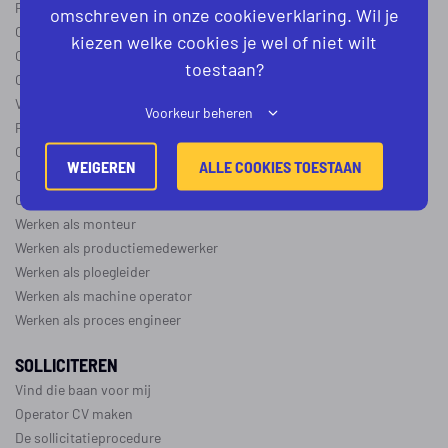
Procesoperator in de
chemie
,
voedingsindustrie
,
farmacie
of
textiel
omschreven in onze cookieverklaring. Wil je
Operator A
kiezen welke cookies je wel of niet wilt
Operator B
toestaan?
Operator C
Verschil operator A, B en C
Voorkeur beheren
Procesoperator salaris
Operator opleidingen
–
vapro
WEIGEREN
ALLE COOKIES TOESTAAN
Over de maakindustrie
Over de procesindustrie
Werken als monteur
Werken als productiemedewerker
Werken als ploegleider
Werken als machine operator
Werken als proces engineer
SOLLICITEREN
Vind die baan voor mij
Operator CV maken
De sollicitatieprocedure