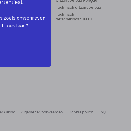
Uitzendbureau Hengelo
rtenties).
Technisch uitzendbureau
EGIO’S WERKZAAM
Technisch
es
zoals omschreven
oord-Holland
detacheringsbureau
levoland
ilt toestaan?
erklaring
Algemene voorwaarden
Cookie policy
FAQ