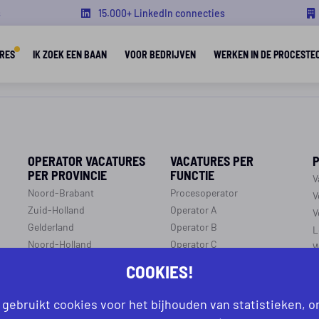
s
15.000+ LinkedIn connecties
RES
IK ZOEK EEN BAAN
VOOR BEDRIJVEN
WERKEN IN DE PROCESTE
OPERATOR VACATURES
VACATURES PER
PER PROVINCIE
FUNCTIE
V
Noord-Brabant
Procesoperator
V
Zuid-Holland
Operator A
V
Gelderland
Operator B
L
Noord-Holland
Operator C
W
p
Overijssel
Productiemedewerker
COOKIES!
O
Flevoland
Monteur
C
Utrecht
Ploegleider
 gebruikt cookies voor het bijhouden van statistieken, 
J
Limburg