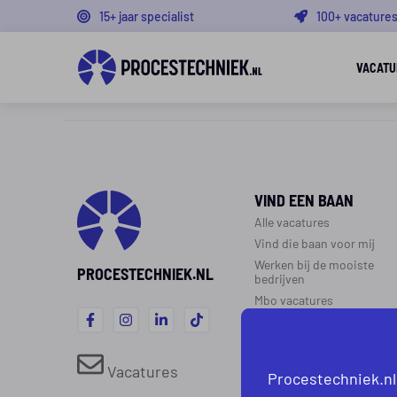
15+ jaar specialist
100+ vacature
VACATU
VIND EEN BAAN
Alle vacatures
Vind die baan voor mij
Werken bij de mooiste
PROCESTECHNIEK.NL
bedrijven
Mbo vacatures
WERK IN DE
PROCESTECHNIEK
Vacatures
Procestechniek.nl
Over de procestechniek