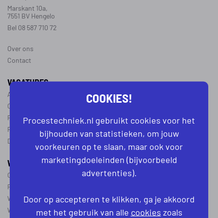
Marskant 10a,
7551 BV Hengelo
Bel 08 587 710 72
Over ons
Contact
VACATURES
COOKIES!
Alle vacatures
Operator vacatures
Productiemedewerker vacatures
Procestechniek.nl gebruikt cookies voor het
Ploegleider vacatures
bijhouden van statistieken, om jouw
Dagdienst vacatures
voorkeuren op te slaan, maar ook voor
marketingdoeleinden (bijvoorbeeld
WERKEN IN DE PROCESTECHNIEK
advertenties).
Over de procestechniek
Ploegendienst
Door op accepteren te klikken, ga je akkoord
Wat is een procesoperator
Werken als procesoperator
met het gebruik van alle
cookies
zoals