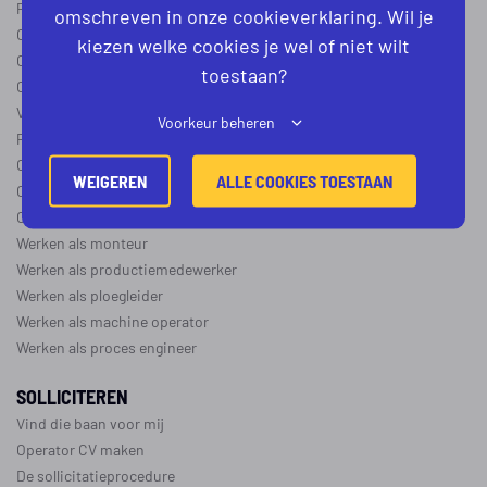
Procesoperator in de
chemie
,
voedingsindustrie
,
farmacie
of
textiel
omschreven in onze cookieverklaring. Wil je
Operator A
kiezen welke cookies je wel of niet wilt
Operator B
toestaan?
Operator C
Verschil operator A, B en C
Voorkeur beheren
Procesoperator salaris
Operator opleidingen
–
vapro
WEIGEREN
ALLE COOKIES TOESTAAN
Over de maakindustrie
Over de procesindustrie
Werken als monteur
Werken als productiemedewerker
Werken als ploegleider
Werken als machine operator
Werken als proces engineer
SOLLICITEREN
Vind die baan voor mij
Operator CV maken
De sollicitatieprocedure