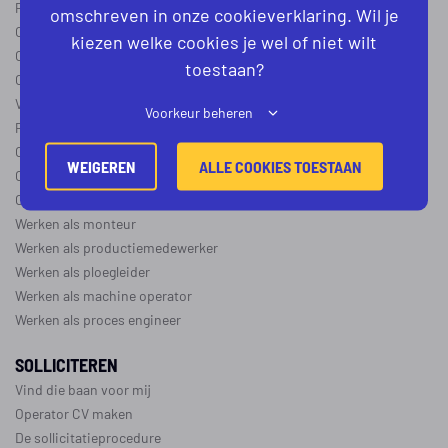
Procesoperator in de
chemie
,
voedingsindustrie
,
farmacie
of
textiel
omschreven in onze cookieverklaring. Wil je
Operator A
kiezen welke cookies je wel of niet wilt
Operator B
toestaan?
Operator C
Verschil operator A, B en C
Voorkeur beheren
Procesoperator salaris
Operator opleidingen
–
vapro
WEIGEREN
ALLE COOKIES TOESTAAN
Over de maakindustrie
Over de procesindustrie
Werken als monteur
Werken als productiemedewerker
Werken als ploegleider
Werken als machine operator
Werken als proces engineer
SOLLICITEREN
Vind die baan voor mij
Operator CV maken
De sollicitatieprocedure