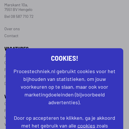
Marskant 10a,
7551 BV Hengelo
Bel 08 587 710 72
Over ons
Contact
VACATURES
COOKIES!
Alle vacatures
Operator vacatures
Productiemedewerker vacatures
Procestechniek.nl gebruikt cookies voor het
Ploegleider vacatures
bijhouden van statistieken, om jouw
Dagdienst vacatures
voorkeuren op te slaan, maar ook voor
marketingdoeleinden (bijvoorbeeld
WERKEN IN DE PROCESTECHNIEK
advertenties).
Over de procestechniek
Ploegendienst
Door op accepteren te klikken, ga je akkoord
Wat is een procesoperator
Werken als procesoperator
met het gebruik van alle
cookies
zoals