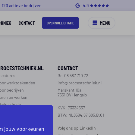
120 actieve bedrijven
4.9
MENU
CHNIEK
CONTACT
OPEN SOLLICITATIE
PROCESTECHNIEK.NL
CONTACT
acatures
Bel 08 587 710 72
oor werkzoekenden
info@procestechniek.nl
oor bedrijven
Marskant 10a,
7551 BV Hengelo
eren en werken
erken in de
KVK: 73334537
rocestechniek
BTW: NL8594.67.685.B.01
ver ons
ontact
om jouw voorkeuren
Volg ons op LinkedIn
aarinformatie