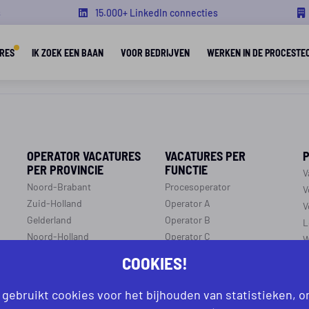
s
15.000+ LinkedIn connecties
RES
IK ZOEK EEN BAAN
VOOR BEDRIJVEN
WERKEN IN DE PROCESTE
OPERATOR VACATURES
VACATURES PER
PER PROVINCIE
FUNCTIE
V
Noord-Brabant
Procesoperator
V
Zuid-Holland
Operator A
V
Gelderland
Operator B
L
Noord-Holland
Operator C
W
p
Overijssel
Productiemedewerker
COOKIES!
O
Flevoland
Monteur
C
Utrecht
Ploegleider
 gebruikt cookies voor het bijhouden van statistieken, 
J
Limburg