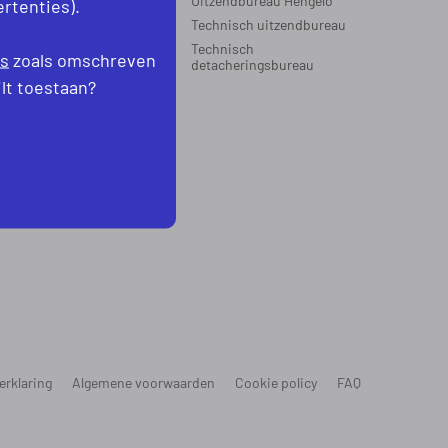
Uitzendbureau Hengelo
rtenties).
Technisch uitzendbureau
EGIO’S WERKZAAM
Technisch
es
zoals omschreven
oord-Holland
detacheringsbureau
levoland
ilt toestaan?
erklaring
Algemene voorwaarden
Cookie policy
FAQ