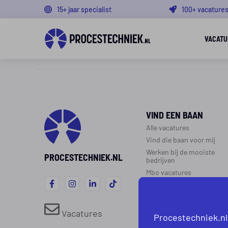
15+ jaar specialist
100+ vacature
VACATU
VIND EEN BAAN
Alle vacatures
Vind die baan voor mij
Werken bij de mooiste
PROCESTECHNIEK.NL
bedrijven
Mbo vacatures
WERK IN DE
PROCESTECHNIEK
Vacatures
Procestechniek.nl
Over de procestechniek