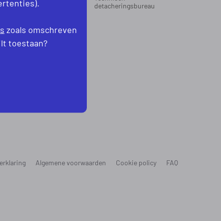
rtenties).
oord-Holland
detacheringsbureau
levoland
es
zoals omschreven
ilt toestaan?
erklaring
Algemene voorwaarden
Cookie policy
FAQ