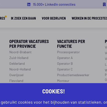
s
15.000+ LinkedIn connecties
RES
IK ZOEK EEN BAAN
VOOR BEDRIJVEN
WERKEN IN DE PROCESTE
OPERATOR VACATURES
VACATURES PER
PER PROVINCIE
FUNCTIE
V
Noord-Brabant
Procesoperator
V
Zuid-Holland
Operator A
V
Gelderland
Operator B
L
Noord-Holland
Operator C
W
p
Overijssel
Productiemedewerker
O
Flevoland
Monteur
C
Utrecht
Ploegleider
COOKIES!
J
Limburg
LEREN EN WERKEN
Zeeland
 gebruikt cookies voor het bijhouden van statistieken, 
r
R
Aanmelden leren en werken
Groningen