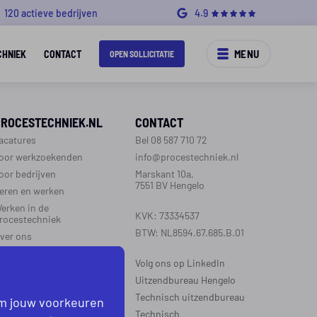
120 actieve bedrijven
4.9
MENU
CHNIEK
CONTACT
OPEN SOLLICITATIE
PROCESTECHNIEK.NL
CONTACT
acatures
Bel 08 587 710 72
oor werkzoekenden
info@procestechniek.nl
oor bedrijven
Marskant 10a,
7551 BV Hengelo
eren en werken
erken in de
KVK: 73334537
rocestechniek
BTW: NL8594.67.685.B.01
ver ons
ontact
Volg ons op LinkedIn
aarinformatie
Uitzendbureau Hengelo
Technisch uitzendbureau
om jouw voorkeuren
EGIO’S WERKZAAM
Technisch