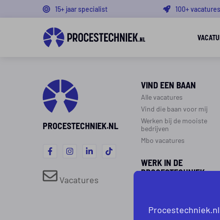
15+ jaar specialist
100+ vacature
VACATU
VIND EEN BAAN
Alle vacatures
Vind die baan voor mij
Werken bij de mooiste
PROCESTECHNIEK.NL
bedrijven
Mbo vacatures
WERK IN DE
PROCESTECHNIEK
Vacatures
Over de procestechniek
Ploegendienst
Procestechniek.nl
Werken als procesoperato
Werken als monteur