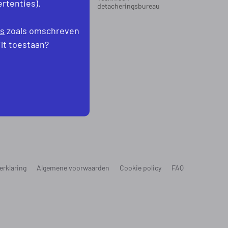
rtenties).
oord-Holland
detacheringsbureau
levoland
es
zoals omschreven
ilt toestaan?
erklaring
Algemene voorwaarden
Cookie policy
FAQ