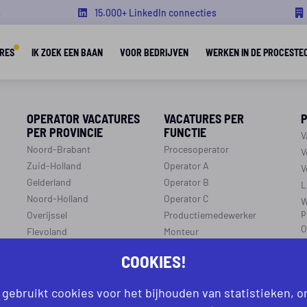
s
15.000+ LinkedIn connecties
RES
IK ZOEK EEN BAAN
VOOR BEDRIJVEN
WERKEN IN DE PROCESTE
OPERATOR VACATURES
VACATURES PER
PER PROVINCIE
FUNCTIE
V
Noord-Brabant
Procesoperator
V
Zuid-Holland
Operator A
V
Gelderland
Operator B
L
Noord-Holland
Operator C
W
p
Overijssel
Productiemedewerker
O
Flevoland
Monteur
C
Utrecht
Ploegleider
COOKIES!
J
Limburg
LEREN EN WERKEN
Zeeland
 gebruikt cookies voor het bijhouden van statistieken, 
r
R
Aanmelden leren en werken
Groningen