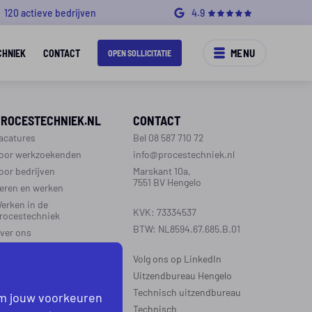
120 actieve bedrijven
4.9
MENU
CHNIEK
CONTACT
OPEN SOLLICITATIE
PROCESTECHNIEK.NL
CONTACT
acatures
Bel 08 587 710 72
oor werkzoekenden
info@procestechniek.nl
oor bedrijven
Marskant 10a,
7551 BV Hengelo
eren en werken
erken in de
KVK: 73334537
rocestechniek
BTW: NL8594.67.685.B.01
ver ons
ontact
Volg ons op LinkedIn
aarinformatie
Uitzendbureau Hengelo
Technisch uitzendbureau
om jouw voorkeuren
EGIO’S WERKZAAM
Technisch