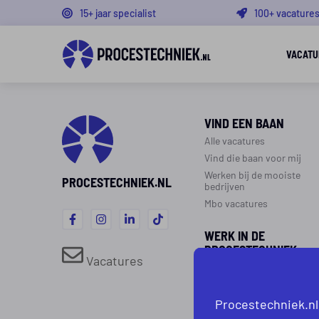
15+ jaar specialist
100+ vacature
VACATU
VIND EEN BAAN
Alle vacatures
Vind die baan voor mij
Werken bij de mooiste
PROCESTECHNIEK.NL
bedrijven
Mbo vacatures
WERK IN DE
PROCESTECHNIEK
Vacatures
Over de procestechniek
Ploegendienst
Procestechniek.nl
Werken als procesoperato
Werken als monteur