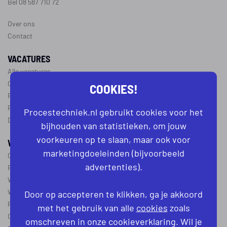
Bel 08 587 710 72
Over ons
Contact
VACATURES
Alle vacatures
Operator vacatures
COOKIES!
Productiemedewerker vacatures
Ploegleider vacatures
Procestechniek.nl gebruikt cookies voor het
Dagdienst vacatures
bijhouden van statistieken, om jouw
voorkeuren op te slaan, maar ook voor
WERKEN IN DE PROCESTECHNIEK
marketingdoeleinden (bijvoorbeeld
Over de procestechniek
advertenties).
Ploegendienst
Wat is een procesoperator
Werken als procesoperator
Door op accepteren te klikken, ga je akkoord
Procesoperator in de
chemie
,
voedingsindustrie
,
farmacie
of
textiel
met het gebruik van alle
cookies
zoals
Operator A
omschreven in onze cookieverklaring. Wil je