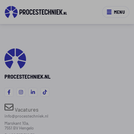
MENU
PROCESTECHNIEK.NL
Vacatures
info@procestechniek.nl
Marskant 10a,
7551 BV Hengelo