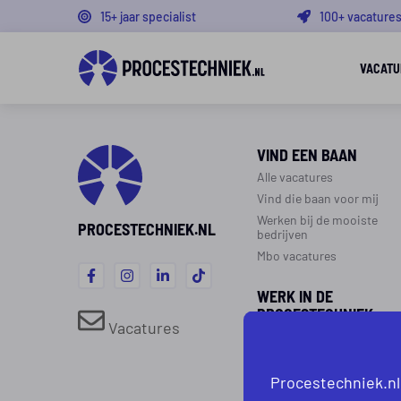
15+ jaar specialist
100+ vacature
VACATU
VIND EEN BAAN
Alle vacatures
Vind die baan voor mij
Werken bij de mooiste
PROCESTECHNIEK.NL
bedrijven
Mbo vacatures
WERK IN DE
PROCESTECHNIEK
Vacatures
Over de procestechniek
Ploegendienst
Procestechniek.nl
Werken als procesoperato
Werken als monteur