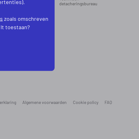
rtenties).
oord-Holland
detacheringsbureau
levoland
es
zoals omschreven
ilt toestaan?
erklaring
Algemene voorwaarden
Cookie policy
FAQ