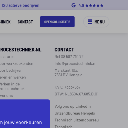
120 actieve bedrijven
4.9
MENU
CHNIEK
CONTACT
OPEN SOLLICITATIE
PROCESTECHNIEK.NL
CONTACT
acatures
Bel 08 587 710 72
oor werkzoekenden
info@procestechniek.nl
oor bedrijven
Marskant 10a,
7551 BV Hengelo
eren en werken
erken in de
KVK: 73334537
rocestechniek
BTW: NL8594.67.685.B.01
ver ons
ontact
Volg ons op LinkedIn
aarinformatie
Uitzendbureau Hengelo
Technisch uitzendbureau
om jouw voorkeuren
EGIO’S WERKZAAM
Technisch