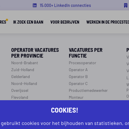
s
15.000+ LinkedIn connecties
RES
IK ZOEK EEN BAAN
VOOR BEDRIJVEN
WERKEN IN DE PROCESTE
OPERATOR VACATURES
VACATURES PER
PER PROVINCIE
FUNCTIE
V
Noord-Brabant
Procesoperator
V
Zuid-Holland
Operator A
V
Gelderland
Operator B
L
Noord-Holland
Operator C
W
p
Overijssel
Productiemedewerker
O
Flevoland
Monteur
C
Utrecht
Ploegleider
COOKIES!
J
Limburg
LEREN EN WERKEN
Zeeland
 gebruikt cookies voor het bijhouden van statistieken, 
r
R
Aanmelden leren en werken
Groningen