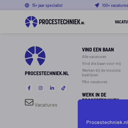
15+ jaar specialist
100+ vacature
VACATU
VIND EEN BAAN
Alle vacatures
Vind die baan voor mij
Werken bij de mooiste
PROCESTECHNIEK.NL
bedrijven
Mbo vacatures
WERK IN DE
PROCESTECHNIEK
Vacatures
Over de procestechniek
Ploegendienst
Procestechniek.nl
Werken als procesoperato
Werken als monteur