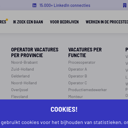
s
15.000+ LinkedIn connecties
RES
IK ZOEK EEN BAAN
VOOR BEDRIJVEN
WERKEN IN DE PROCESTE
OPERATOR VACATURES
VACATURES PER
PER PROVINCIE
FUNCTIE
V
Noord-Brabant
Procesoperator
V
Zuid-Holland
Operator A
V
Gelderland
Operator B
L
Noord-Holland
Operator C
W
p
Overijssel
Productiemedewerker
O
Flevoland
Monteur
C
Utrecht
Ploegleider
COOKIES!
J
Limburg
LEREN EN WERKEN
Zeeland
 gebruikt cookies voor het bijhouden van statistieken, 
r
R
Aanmelden leren en werken
Groningen