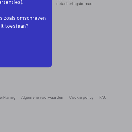
rtenties).
oord-Holland
detacheringsbureau
levoland
es
zoals omschreven
ilt toestaan?
erklaring
Algemene voorwaarden
Cookie policy
FAQ