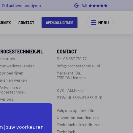
120 actieve bedrijven
4.9
MENU
CHNIEK
CONTACT
OPEN SOLLICITATIE
PROCESTECHNIEK.NL
CONTACT
acatures
Bel 08 587 710 72
oor werkzoekenden
info@procestechniek.nl
oor bedrijven
Marskant 10a,
7551 BV Hengelo
eren en werken
erken in de
KVK: 73334537
rocestechniek
BTW: NL8594.67.685.B.01
ver ons
ontact
Volg ons op LinkedIn
aarinformatie
Uitzendbureau Hengelo
Technisch uitzendbureau
om jouw voorkeuren
EGIO’S WERKZAAM
Technisch