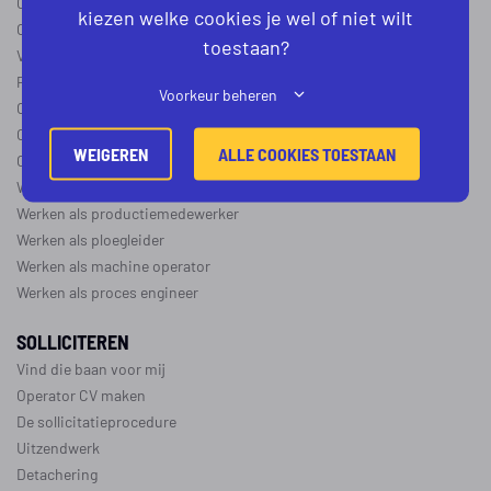
Operator B
kiezen welke cookies je wel of niet wilt
Operator C
toestaan?
Verschil operator A, B en C
Procesoperator salaris
Voorkeur beheren
Operator opleidingen
–
vapro
Over de maakindustrie
WEIGEREN
ALLE COOKIES TOESTAAN
Over de procesindustrie
Werken als monteur
Werken als productiemedewerker
Werken als ploegleider
Werken als machine operator
Werken als proces engineer
SOLLICITEREN
Vind die baan voor mij
Operator CV maken
De sollicitatieprocedure
Uitzendwerk
Detachering