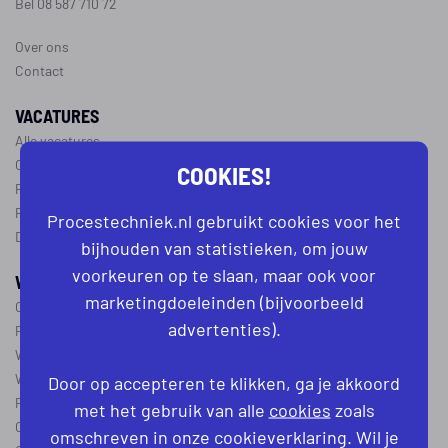
Bel 08 587 710 72
Over ons
Contact
VACATURES
Alle vacatures
Operator vacatures
COOKIES!
Productiemedewerker vacatures
Ploegleider vacatures
Procestechniek.nl gebruikt cookies voor het
Dagdienst vacatures
bijhouden van statistieken, om jouw
voorkeuren op te slaan, maar ook voor
WERKEN IN DE PROCESTECHNIEK
marketingdoeleinden (bijvoorbeeld
Over de procestechniek
advertenties).
Ploegendienst
Wat is een procesoperator
Werken als procesoperator
Door op accepteren te klikken, ga je akkoord
Procesoperator in de
chemie
,
voedingsindustrie
,
farmacie
of
textiel
met het gebruik van alle
cookies
zoals
Operator A
omschreven in onze cookieverklaring. Wil je