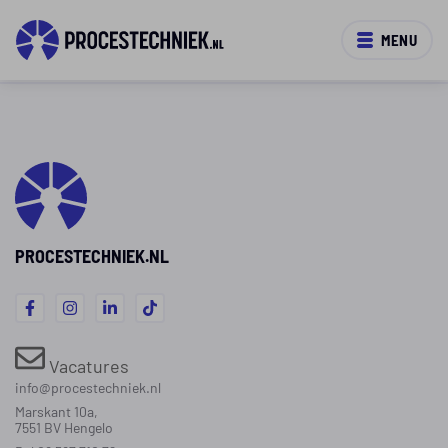
MENU
PROCESTECHNIEK.NL
Vacatures
info@procestechniek.nl
Marskant 10a,
7551 BV Hengelo