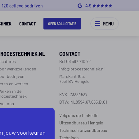
120 actieve bedrijven
4.9
MENU
CHNIEK
CONTACT
OPEN SOLLICITATIE
PROCESTECHNIEK.NL
CONTACT
acatures
Bel 08 587 710 72
oor werkzoekenden
info@procestechniek.nl
oor bedrijven
Marskant 10a,
7551 BV Hengelo
eren en werken
erken in de
KVK: 73334537
rocestechniek
BTW: NL8594.67.685.B.01
ver ons
ontact
Volg ons op LinkedIn
aarinformatie
Uitzendbureau Hengelo
Technisch uitzendbureau
om jouw voorkeuren
EGIO’S WERKZAAM
Technisch