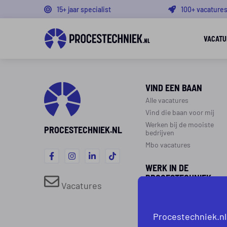
15+ jaar specialist
100+ vacature
VACATU
VIND EEN BAAN
Alle vacatures
Vind die baan voor mij
Werken bij de mooiste
PROCESTECHNIEK.NL
bedrijven
Mbo vacatures
WERK IN DE
PROCESTECHNIEK
Vacatures
Over de procestechniek
Ploegendienst
Procestechniek.nl
Werken als procesoperato
Werken als monteur