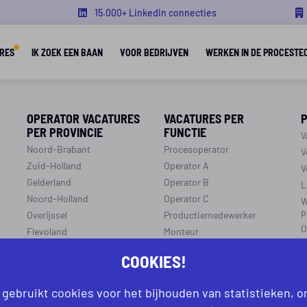
s
15.000+ LinkedIn connecties
RES
IK ZOEK EEN BAAN
VOOR BEDRIJVEN
WERKEN IN DE PROCESTE
OPERATOR VACATURES
VACATURES PER
PER PROVINCIE
FUNCTIE
V
Noord-Brabant
Procesoperator
V
Zuid-Holland
Operator A
V
Gelderland
Operator B
L
Noord-Holland
Operator C
W
p
Overijssel
Productiemedewerker
O
Flevoland
Monteur
C
Utrecht
Ploegleider
COOKIES!
J
Limburg
LEREN EN WERKEN
Zeeland
 gebruikt cookies voor het bijhouden van statistieken, 
r
R
Aanmelden leren en werken
Groningen