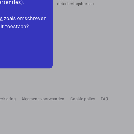
rtenties).
oord-Holland
detacheringsbureau
levoland
es
zoals omschreven
ilt toestaan?
erklaring
Algemene voorwaarden
Cookie policy
FAQ