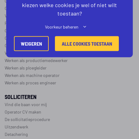
Operator B
kiezen welke cookies je wel of niet wilt
Operator C
toestaan?
Verschil operator A, B en C
Procesoperator salaris
Voorkeur beheren
Operator opleidingen
–
vapro
Over de maakindustrie
WEIGEREN
ALLE COOKIES TOESTAAN
Over de procesindustrie
Werken als monteur
Werken als productiemedewerker
Werken als ploegleider
Werken als machine operator
Werken als proces engineer
SOLLICITEREN
Vind die baan voor mij
Operator CV maken
De sollicitatieprocedure
Uitzendwerk
Detachering