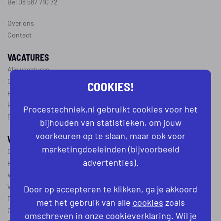
Bel 08 587 710 72
Over ons
Contact
VACATURES
Alle vacatures
Operator vacatures
COOKIES!
Productiemedewerker vacatures
Ploegleider vacatures
Procestechniek.nl gebruikt cookies voor het
Dagdienst vacatures
bijhouden van statistieken, om jouw
voorkeuren op te slaan, maar ook voor
WERKEN IN DE PROCESTECHNIEK
marketingdoeleinden (bijvoorbeeld
Over de procestechniek
advertenties).
Ploegendienst
Wat is een procesoperator
Werken als procesoperator
Door op accepteren te klikken, ga je akkoord
Procesoperator in de
chemie
,
voedingsindustrie
,
farmacie
of
textiel
met het gebruik van alle
cookies
zoals
Operator A
omschreven in onze cookieverklaring. Wil je