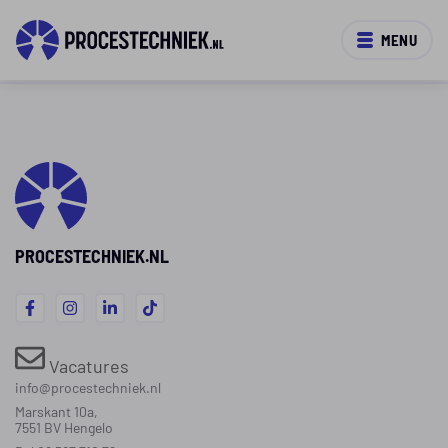
MENU
PROCESTECHNIEK.NL
Vacatures
info@procestechniek.nl
Marskant 10a,
7551 BV Hengelo