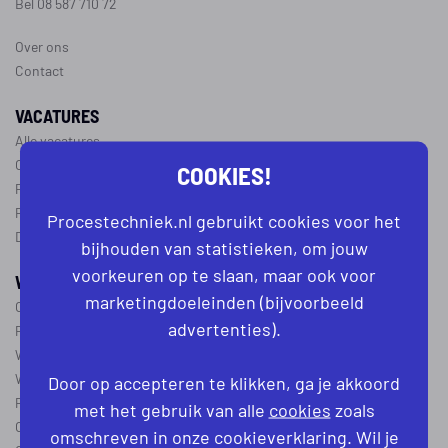
Bel 08 587 710 72
Over ons
Contact
VACATURES
Alle vacatures
Operator vacatures
COOKIES!
Productiemedewerker vacatures
Ploegleider vacatures
Procestechniek.nl gebruikt cookies voor het
Dagdienst vacatures
bijhouden van statistieken, om jouw
voorkeuren op te slaan, maar ook voor
WERKEN IN DE PROCESTECHNIEK
marketingdoeleinden (bijvoorbeeld
Over de procestechniek
advertenties).
Ploegendienst
Wat is een procesoperator
Werken als procesoperator
Door op accepteren te klikken, ga je akkoord
Procesoperator in de
chemie
,
voedingsindustrie
,
farmacie
of
textiel
met het gebruik van alle
cookies
zoals
Operator A
omschreven in onze cookieverklaring. Wil je