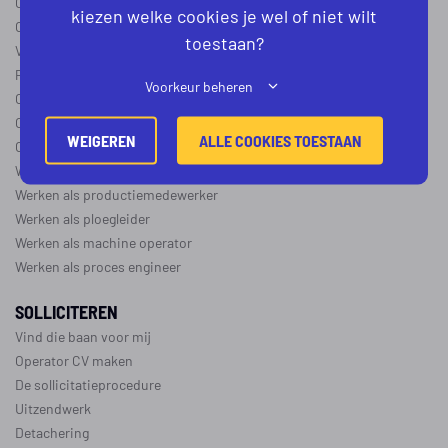
Operator B
kiezen welke cookies je wel of niet wilt
Operator C
toestaan?
Verschil operator A, B en C
Procesoperator salaris
Voorkeur beheren
Operator opleidingen
–
vapro
Over de maakindustrie
WEIGEREN
ALLE COOKIES TOESTAAN
Over de procesindustrie
Werken als monteur
Werken als productiemedewerker
Werken als ploegleider
Werken als machine operator
Werken als proces engineer
SOLLICITEREN
Vind die baan voor mij
Operator CV maken
De sollicitatieprocedure
Uitzendwerk
Detachering