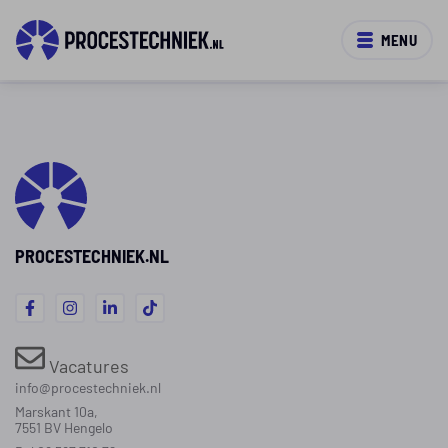
MENU
PROCESTECHNIEK.NL
Vacatures
info@procestechniek.nl
Marskant 10a,
7551 BV Hengelo