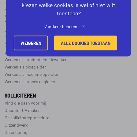
Operator B
kiezen welke cookies je wel of niet wilt
Operator C
toestaan?
Verschil operator A, B en C
Procesoperator salaris
Voorkeur beheren
Operator opleidingen
–
vapro
Over de maakindustrie
WEIGEREN
ALLE COOKIES TOESTAAN
Over de procesindustrie
Werken als monteur
Werken als productiemedewerker
Werken als ploegleider
Werken als machine operator
Werken als proces engineer
SOLLICITEREN
Vind die baan voor mij
Operator CV maken
De sollicitatieprocedure
Uitzendwerk
Detachering