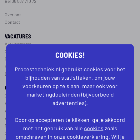
Bel 08 587 710 72
Over ons
Contact
VACATURES
Alle vacatures
Operator vacatures
COOKIES!
Productiemedewerker vacatures
Ploegleider vacatures
Procestechniek.nl gebruikt cookies voor het
Dagdienst vacatures
bijhouden van statistieken, om jouw
voorkeuren op te slaan, maar ook voor
WERKEN IN DE PROCESTECHNIEK
marketingdoeleinden (bijvoorbeeld
Over de procestechniek
advertenties).
Ploegendienst
Wat is een procesoperator
Werken als procesoperator
Door op accepteren te klikken, ga je akkoord
Procesoperator in de
chemie
,
voedingsindustrie
,
farmacie
of
textiel
met het gebruik van alle
cookies
zoals
Operator A
omschreven in onze cookieverklaring. Wil je