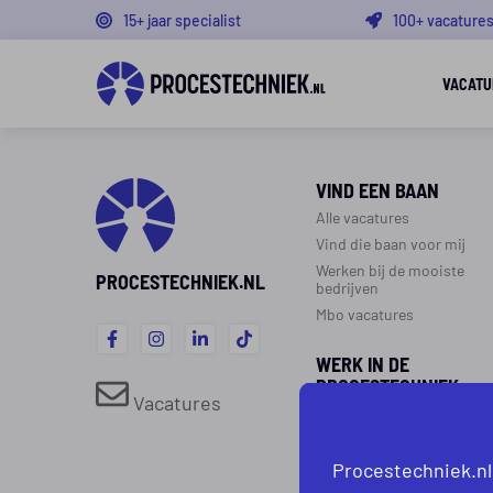
15+ jaar specialist
100+ vacature
VACATU
VIND EEN BAAN
Alle vacatures
Vind die baan voor mij
Werken bij de mooiste
PROCESTECHNIEK.NL
bedrijven
Mbo vacatures
WERK IN DE
PROCESTECHNIEK
Vacatures
Over de procestechniek
Ploegendienst
Procestechniek.nl
Werken als procesoperato
Werken als monteur