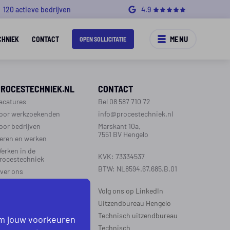
120 actieve bedrijven
4.9
MENU
CHNIEK
CONTACT
OPEN SOLLICITATIE
PROCESTECHNIEK.NL
CONTACT
acatures
Bel 08 587 710 72
oor werkzoekenden
info@procestechniek.nl
oor bedrijven
Marskant 10a,
7551 BV Hengelo
eren en werken
erken in de
KVK: 73334537
rocestechniek
BTW: NL8594.67.685.B.01
ver ons
ontact
Volg ons op LinkedIn
aarinformatie
Uitzendbureau Hengelo
Technisch uitzendbureau
om jouw voorkeuren
EGIO’S WERKZAAM
Technisch