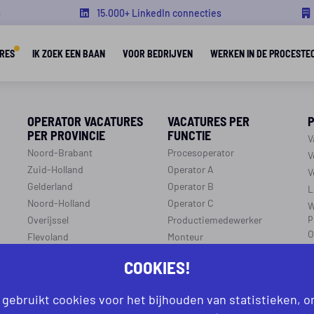
s
15.000+ LinkedIn connecties
RES
IK ZOEK EEN BAAN
VOOR BEDRIJVEN
WERKEN IN DE PROCESTE
OPERATOR VACATURES
VACATURES PER
PER PROVINCIE
FUNCTIE
V
Noord-Brabant
Procesoperator
V
Zuid-Holland
Operator A
V
Gelderland
Operator B
L
Noord-Holland
Operator C
W
p
Overijssel
Productiemedewerker
O
Flevoland
Monteur
C
Utrecht
Ploegleider
COOKIES!
J
Limburg
LEREN EN WERKEN
Zeeland
 gebruikt cookies voor het bijhouden van statistieken, 
r
R
Aanmelden leren en werken
Groningen