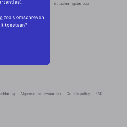
rtenties).
oord-Holland
detacheringsbureau
levoland
es
zoals omschreven
ilt toestaan?
erklaring
Algemene voorwaarden
Cookie policy
FAQ