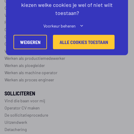
Operator B
kiezen welke cookies je wel of niet wilt
Operator C
toestaan?
Verschil operator A, B en C
Procesoperator salaris
Voorkeur beheren
Operator opleidingen
–
vapro
Over de maakindustrie
WEIGEREN
ALLE COOKIES TOESTAAN
Over de procesindustrie
Werken als monteur
Werken als productiemedewerker
Werken als ploegleider
Werken als machine operator
Werken als proces engineer
SOLLICITEREN
Vind die baan voor mij
Operator CV maken
De sollicitatieprocedure
Uitzendwerk
Detachering