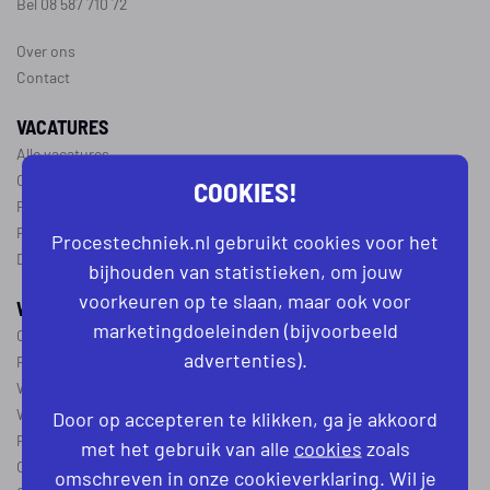
Bel 08 587 710 72
Over ons
Contact
VACATURES
Alle vacatures
Operator vacatures
COOKIES!
Productiemedewerker vacatures
Ploegleider vacatures
Procestechniek.nl gebruikt cookies voor het
Dagdienst vacatures
bijhouden van statistieken, om jouw
voorkeuren op te slaan, maar ook voor
WERKEN IN DE PROCESTECHNIEK
marketingdoeleinden (bijvoorbeeld
Over de procestechniek
advertenties).
Ploegendienst
Wat is een procesoperator
Werken als procesoperator
Door op accepteren te klikken, ga je akkoord
Procesoperator in de
chemie
,
voedingsindustrie
,
farmacie
of
textiel
met het gebruik van alle
cookies
zoals
Operator A
omschreven in onze cookieverklaring. Wil je