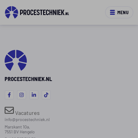
MENU
PROCESTECHNIEK.NL
Vacatures
info@procestechniek.nl
Marskant 10a,
7551 BV Hengelo