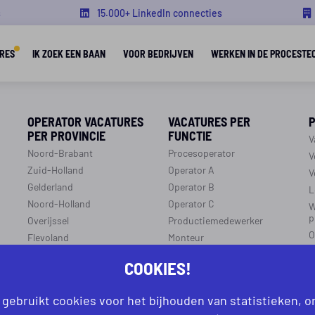
s
15.000+ LinkedIn connecties
RES
IK ZOEK EEN BAAN
VOOR BEDRIJVEN
WERKEN IN DE PROCESTE
OPERATOR VACATURES
VACATURES PER
PER PROVINCIE
FUNCTIE
V
Noord-Brabant
Procesoperator
V
Zuid-Holland
Operator A
V
Gelderland
Operator B
L
Noord-Holland
Operator C
W
p
Overijssel
Productiemedewerker
O
Flevoland
Monteur
C
Utrecht
Ploegleider
COOKIES!
J
Limburg
LEREN EN WERKEN
Zeeland
 gebruikt cookies voor het bijhouden van statistieken, 
r
R
Aanmelden leren en werken
Groningen