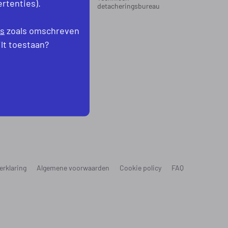
rtenties).
oord-Holland
detacheringsbureau
levoland
es
zoals omschreven
ilt toestaan?
erklaring
Algemene voorwaarden
Cookie policy
FAQ