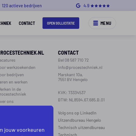
120 actieve bedrijven
4.9
MENU
CHNIEK
CONTACT
OPEN SOLLICITATIE
PROCESTECHNIEK.NL
CONTACT
acatures
Bel 08 587 710 72
oor werkzoekenden
info@procestechniek.nl
oor bedrijven
Marskant 10a,
7551 BV Hengelo
eren en werken
erken in de
KVK: 73334537
rocestechniek
BTW: NL8594.67.685.B.01
ver ons
ontact
Volg ons op LinkedIn
aarinformatie
Uitzendbureau Hengelo
Technisch uitzendbureau
om jouw voorkeuren
EGIO’S WERKZAAM
Technisch