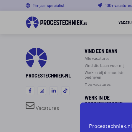
15+ jaar specialist
100+ vacature
VACATU
VIND EEN BAAN
Alle vacatures
Vind die baan voor mij
Werken bij de mooiste
PROCESTECHNIEK.NL
bedrijven
Mbo vacatures
WERK IN DE
PROCESTECHNIEK
Vacatures
Over de procestechniek
Ploegendienst
Procestechniek.nl
Werken als procesoperato
Werken als monteur