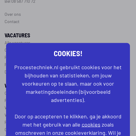
Bel 08 587 710 72
Over ons
Contact
VACATURES
Alle vacatures
Operator vacatures
COOKIES!
Productiemedewerker vacatures
Ploegleider vacatures
Procestechniek.nl gebruikt cookies voor het
Dagdienst vacatures
bijhouden van statistieken, om jouw
voorkeuren op te slaan, maar ook voor
WERKEN IN DE PROCESTECHNIEK
marketingdoeleinden (bijvoorbeeld
Over de procestechniek
advertenties).
Ploegendienst
Wat is een procesoperator
Werken als procesoperator
Door op accepteren te klikken, ga je akkoord
Procesoperator in de
chemie
,
voedingsindustrie
,
farmacie
of
textiel
met het gebruik van alle
cookies
zoals
Operator A
omschreven in onze cookieverklaring. Wil je