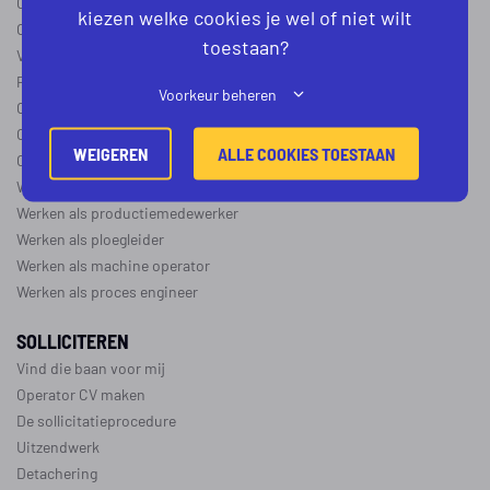
Operator B
kiezen welke cookies je wel of niet wilt
Operator C
toestaan?
Verschil operator A, B en C
Procesoperator salaris
Voorkeur beheren
Operator opleidingen
–
vapro
Over de maakindustrie
WEIGEREN
ALLE COOKIES TOESTAAN
Over de procesindustrie
Werken als monteur
Werken als productiemedewerker
Werken als ploegleider
Werken als machine operator
Werken als proces engineer
SOLLICITEREN
Vind die baan voor mij
Operator CV maken
De sollicitatieprocedure
Uitzendwerk
Detachering