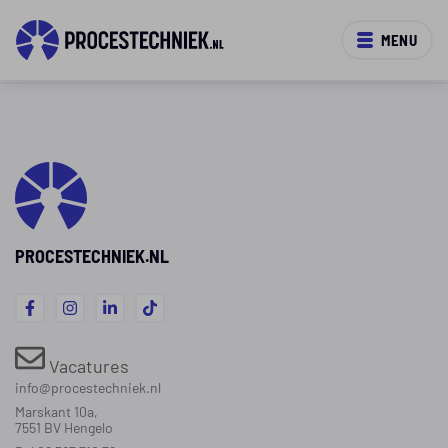
MENU
PROCESTECHNIEK.NL
Vacatures
info@procestechniek.nl
Marskant 10a,
7551 BV Hengelo