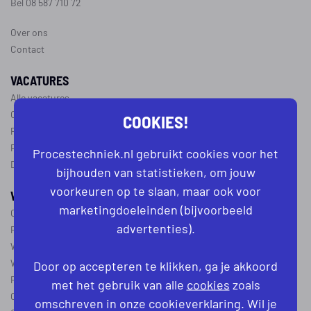
Bel 08 587 710 72
Over ons
Contact
VACATURES
Alle vacatures
Operator vacatures
COOKIES!
Productiemedewerker vacatures
Ploegleider vacatures
Procestechniek.nl gebruikt cookies voor het
Dagdienst vacatures
bijhouden van statistieken, om jouw
voorkeuren op te slaan, maar ook voor
WERKEN IN DE PROCESTECHNIEK
marketingdoeleinden (bijvoorbeeld
Over de procestechniek
advertenties).
Ploegendienst
Wat is een procesoperator
Werken als procesoperator
Door op accepteren te klikken, ga je akkoord
Procesoperator in de
chemie
,
voedingsindustrie
,
farmacie
of
textiel
met het gebruik van alle
cookies
zoals
Operator A
omschreven in onze cookieverklaring. Wil je