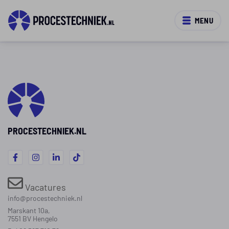
MENU
PROCESTECHNIEK.NL
Vacatures
info@procestechniek.nl
Marskant 10a,
7551 BV Hengelo