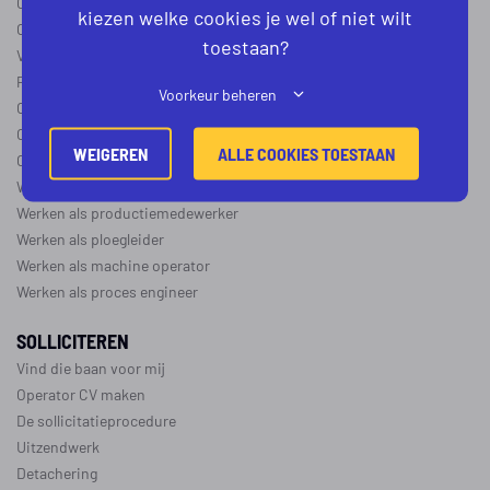
Operator B
kiezen welke cookies je wel of niet wilt
Operator C
toestaan?
Verschil operator A, B en C
Procesoperator salaris
Voorkeur beheren
Operator opleidingen
–
vapro
Over de maakindustrie
WEIGEREN
ALLE COOKIES TOESTAAN
Over de procesindustrie
Werken als monteur
Werken als productiemedewerker
Werken als ploegleider
Werken als machine operator
Werken als proces engineer
SOLLICITEREN
Vind die baan voor mij
Operator CV maken
De sollicitatieprocedure
Uitzendwerk
Detachering