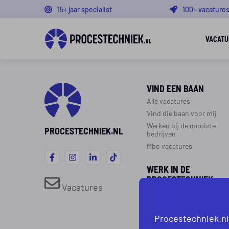
15+ jaar specialist
100+ vacature
VACATU
VIND EEN BAAN
Alle vacatures
Vind die baan voor mij
Werken bij de mooiste
PROCESTECHNIEK.NL
bedrijven
Mbo vacatures
WERK IN DE
PROCESTECHNIEK
Vacatures
Over de procestechniek
Ploegendienst
Procestechniek.nl
Werken als procesoperato
Werken als monteur