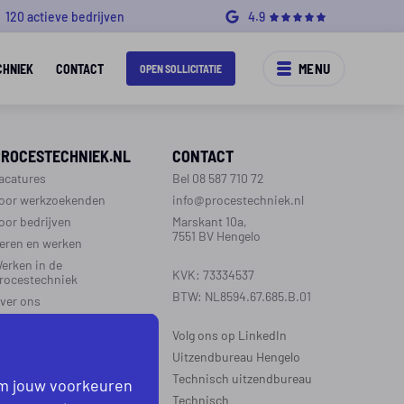
120 actieve bedrijven
4.9
MENU
CHNIEK
CONTACT
OPEN SOLLICITATIE
PROCESTECHNIEK.NL
CONTACT
acatures
Bel 08 587 710 72
oor werkzoekenden
info@procestechniek.nl
oor bedrijven
Marskant 10a,
7551 BV Hengelo
eren en werken
erken in de
KVK: 73334537
rocestechniek
BTW: NL8594.67.685.B.01
ver ons
ontact
Volg ons op LinkedIn
aarinformatie
Uitzendbureau Hengelo
Technisch uitzendbureau
om jouw voorkeuren
EGIO’S WERKZAAM
Technisch