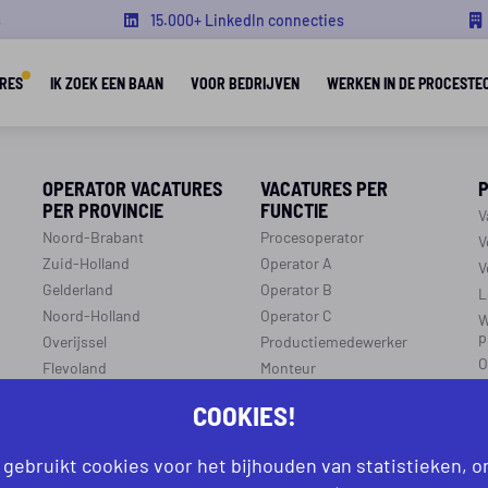
s
15.000+ LinkedIn connecties
RES
IK ZOEK EEN BAAN
VOOR BEDRIJVEN
WERKEN IN DE PROCESTE
OPERATOR VACATURES
VACATURES PER
PER PROVINCIE
FUNCTIE
V
Noord-Brabant
Procesoperator
V
Zuid-Holland
Operator A
V
Gelderland
Operator B
L
Noord-Holland
Operator C
W
p
Overijssel
Productiemedewerker
O
Flevoland
Monteur
C
Utrecht
Ploegleider
COOKIES!
J
Limburg
LEREN EN WERKEN
Zeeland
 gebruikt cookies voor het bijhouden van statistieken, 
r
R
Aanmelden leren en werken
Groningen