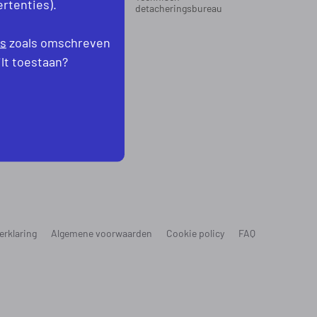
rtenties).
oord-Holland
detacheringsbureau
levoland
es
zoals omschreven
ilt toestaan?
erklaring
Algemene voorwaarden
Cookie policy
FAQ