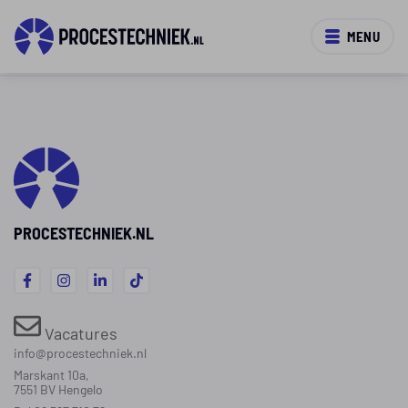
MENU
PROCESTECHNIEK.NL
Vacatures
info@procestechniek.nl
Marskant 10a,
7551 BV Hengelo