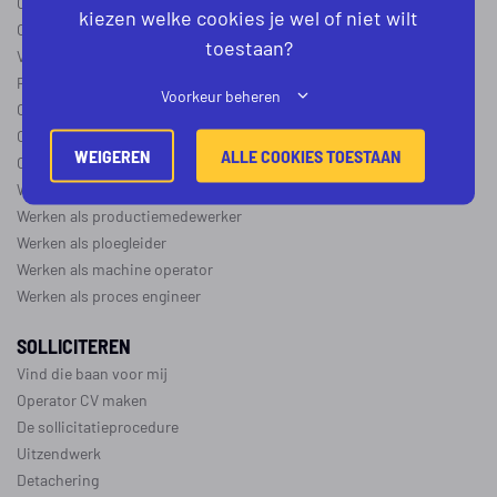
Operator B
kiezen welke cookies je wel of niet wilt
Operator C
toestaan?
Verschil operator A, B en C
Procesoperator salaris
Voorkeur beheren
Operator opleidingen
–
vapro
Over de maakindustrie
WEIGEREN
ALLE COOKIES TOESTAAN
Over de procesindustrie
Werken als monteur
Werken als productiemedewerker
Werken als ploegleider
Werken als machine operator
Werken als proces engineer
SOLLICITEREN
Vind die baan voor mij
Operator CV maken
De sollicitatieprocedure
Uitzendwerk
Detachering