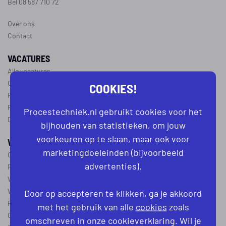
Bel 08 587 710 72
Over ons
Contact
VACATURES
Alle vacatures
Operator vacatures
COOKIES!
Productiemedewerker vacatures
Ploegleider vacatures
Procestechniek.nl gebruikt cookies voor het
Dagdienst vacatures
bijhouden van statistieken, om jouw
voorkeuren op te slaan, maar ook voor
WERKEN IN DE PROCESTECHNIEK
marketingdoeleinden (bijvoorbeeld
Over de procestechniek
advertenties).
Ploegendienst
Wat is een procesoperator
Werken als procesoperator
Door op accepteren te klikken, ga je akkoord
Procesoperator in de
chemie
,
voedingsindustrie
,
farmacie
of
textiel
met het gebruik van alle
cookies
zoals
Operator A
omschreven in onze cookieverklaring. Wil je