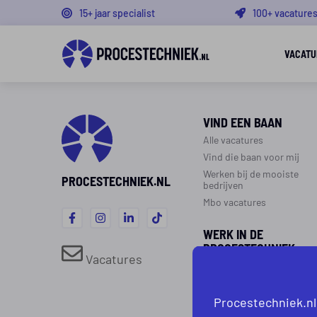
15+ jaar specialist
100+ vacature
VACATU
VIND EEN BAAN
Alle vacatures
Vind die baan voor mij
Werken bij de mooiste
PROCESTECHNIEK.NL
bedrijven
Mbo vacatures
WERK IN DE
PROCESTECHNIEK
Vacatures
Over de procestechniek
Ploegendienst
Procestechniek.nl
Werken als procesoperato
Werken als monteur