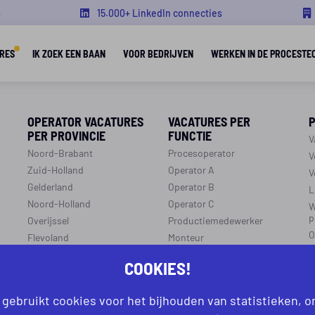
s
15.000+ LinkedIn connecties
RES
IK ZOEK EEN BAAN
VOOR BEDRIJVEN
WERKEN IN DE PROCESTE
OPERATOR VACATURES
VACATURES PER
PER PROVINCIE
FUNCTIE
V
Noord-Brabant
Procesoperator
V
Zuid-Holland
Operator A
V
Gelderland
Operator B
L
Noord-Holland
Operator C
W
p
Overijssel
Productiemedewerker
O
Flevoland
Monteur
C
Utrecht
Ploegleider
COOKIES!
J
Limburg
LEREN EN WERKEN
Zeeland
 gebruikt cookies voor het bijhouden van statistieken, 
r
R
Aanmelden leren en werken
Groningen