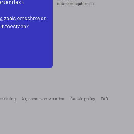
rtenties).
oord-Holland
detacheringsbureau
levoland
es
zoals omschreven
ilt toestaan?
erklaring
Algemene voorwaarden
Cookie policy
FAQ