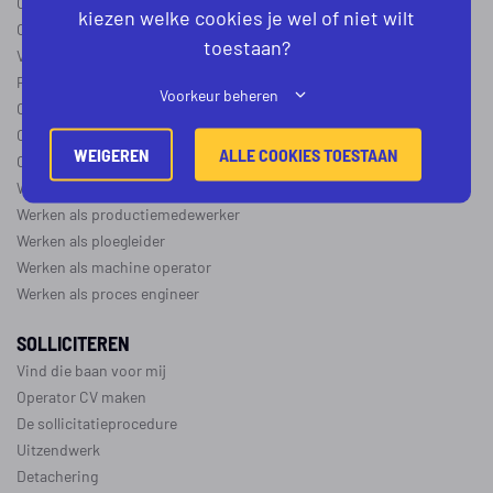
Operator B
kiezen welke cookies je wel of niet wilt
Operator C
toestaan?
Verschil operator A, B en C
Procesoperator salaris
Voorkeur beheren
Operator opleidingen
–
vapro
Over de maakindustrie
WEIGEREN
ALLE COOKIES TOESTAAN
Over de procesindustrie
Werken als monteur
Werken als productiemedewerker
Werken als ploegleider
Werken als machine operator
Werken als proces engineer
SOLLICITEREN
Vind die baan voor mij
Operator CV maken
De sollicitatieprocedure
Uitzendwerk
Detachering