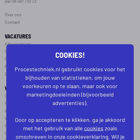
Bel 08 587 710 72
Over ons
Contact
VACATURES
Alle vacatures
Operator vacatures
COOKIES!
Productiemedewerker vacatures
Ploegleider vacatures
Procestechniek.nl gebruikt cookies voor het
Dagdienst vacatures
bijhouden van statistieken, om jouw
voorkeuren op te slaan, maar ook voor
WERKEN IN DE PROCESTECHNIEK
marketingdoeleinden (bijvoorbeeld
Over de procestechniek
advertenties).
Ploegendienst
Wat is een procesoperator
Werken als procesoperator
Door op accepteren te klikken, ga je akkoord
Procesoperator in de
chemie
,
voedingsindustrie
,
farmacie
of
textiel
met het gebruik van alle
cookies
zoals
Operator A
omschreven in onze cookieverklaring. Wil je