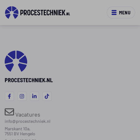
MENU
PROCESTECHNIEK.NL
Vacatures
info@procestechniek.nl
Marskant 10a,
7551 BV Hengelo