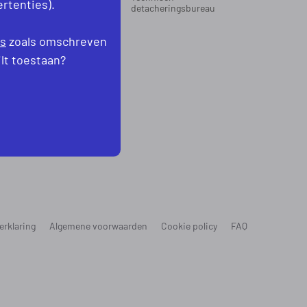
rtenties).
oord-Holland
detacheringsbureau
levoland
es
zoals omschreven
ilt toestaan?
erklaring
Algemene voorwaarden
Cookie policy
FAQ