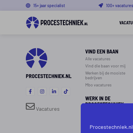
15+ jaar specialist
100+ vacature
VACATU
VIND EEN BAAN
Alle vacatures
Vind die baan voor mij
Werken bij de mooiste
PROCESTECHNIEK.NL
bedrijven
Mbo vacatures
WERK IN DE
PROCESTECHNIEK
Vacatures
Over de procestechniek
Ploegendienst
Procestechniek.nl
Werken als procesoperato
Werken als monteur