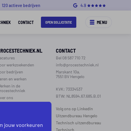
120 actieve bedrijven
4.9
MENU
CHNIEK
CONTACT
OPEN SOLLICITATIE
PROCESTECHNIEK.NL
CONTACT
acatures
Bel 08 587 710 72
oor werkzoekenden
info@procestechniek.nl
oor bedrijven
Marskant 10a,
7551 BV Hengelo
eren en werken
erken in de
KVK: 73334537
rocestechniek
BTW: NL8594.67.685.B.01
ver ons
ontact
Volg ons op LinkedIn
aarinformatie
Uitzendbureau Hengelo
Technisch uitzendbureau
om jouw voorkeuren
EGIO’S WERKZAAM
Technisch