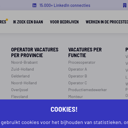
s
15.000+ LinkedIn connecties
RES
IK ZOEK EEN BAAN
VOOR BEDRIJVEN
WERKEN IN DE PROCESTE
OPERATOR VACATURES
VACATURES PER
PER PROVINCIE
FUNCTIE
V
Noord-Brabant
Procesoperator
V
Zuid-Holland
Operator A
V
Gelderland
Operator B
L
Noord-Holland
Operator C
W
p
Overijssel
Productiemedewerker
O
Flevoland
Monteur
C
Utrecht
Ploegleider
COOKIES!
J
Limburg
LEREN EN WERKEN
Zeeland
 gebruikt cookies voor het bijhouden van statistieken, 
r
R
Aanmelden leren en werken
Groningen