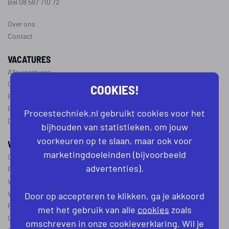
Bel 08 587 710 72
Over ons
Contact
VACATURES
Alle vacatures
Operator vacatures
COOKIES!
Productiemedewerker vacatures
Ploegleider vacatures
Procestechniek.nl gebruikt cookies voor het
Dagdienst vacatures
bijhouden van statistieken, om jouw
voorkeuren op te slaan, maar ook voor
WERKEN IN DE PROCESTECHNIEK
marketingdoeleinden (bijvoorbeeld
Over de procestechniek
advertenties).
Ploegendienst
Wat is een procesoperator
Werken als procesoperator
Door op accepteren te klikken, ga je akkoord
Procesoperator in de
chemie
,
voedingsindustrie
,
farmacie
of
textiel
met het gebruik van alle
cookies
zoals
Operator A
omschreven in onze cookieverklaring. Wil je