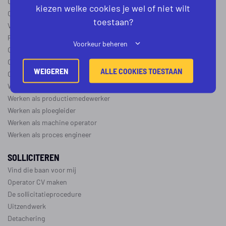
Operator B
kiezen welke cookies je wel of niet wilt
Operator C
toestaan?
Verschil operator A, B en C
Procesoperator salaris
Voorkeur beheren
Operator opleidingen
–
vapro
Over de maakindustrie
WEIGEREN
ALLE COOKIES TOESTAAN
Over de procesindustrie
Werken als monteur
Werken als productiemedewerker
Werken als ploegleider
Werken als machine operator
Werken als proces engineer
SOLLICITEREN
Vind die baan voor mij
Operator CV maken
De sollicitatieprocedure
Uitzendwerk
Detachering