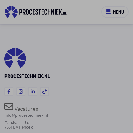
MENU
PROCESTECHNIEK.NL
Vacatures
info@procestechniek.nl
Marskant 10a,
7551 BV Hengelo