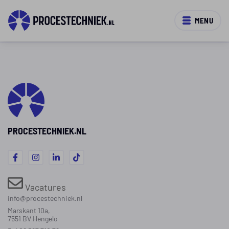
MENU
PROCESTECHNIEK.NL
Vacatures
info@procestechniek.nl
Marskant 10a,
7551 BV Hengelo