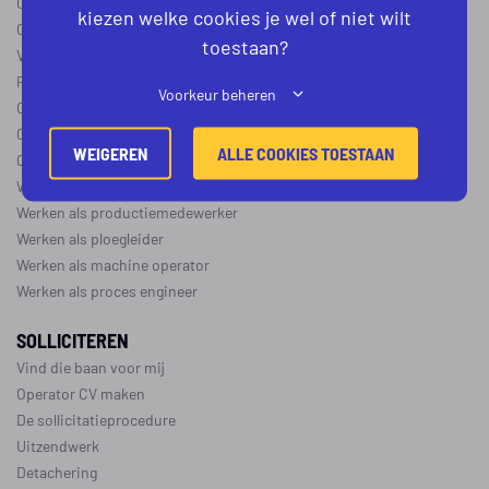
Operator B
kiezen welke cookies je wel of niet wilt
Operator C
toestaan?
Verschil operator A, B en C
Procesoperator salaris
Voorkeur beheren
Operator opleidingen
–
vapro
Over de maakindustrie
WEIGEREN
ALLE COOKIES TOESTAAN
Over de procesindustrie
Werken als monteur
Werken als productiemedewerker
Werken als ploegleider
Werken als machine operator
Werken als proces engineer
SOLLICITEREN
Vind die baan voor mij
Operator CV maken
De sollicitatieprocedure
Uitzendwerk
Detachering