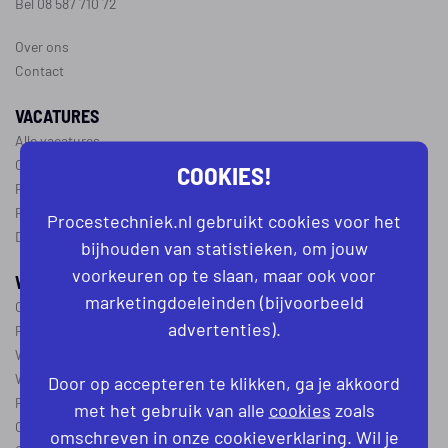
Bel 08 587 710 72
Over ons
Contact
VACATURES
Alle vacatures
Operator vacatures
COOKIES!
Productiemedewerker vacatures
Ploegleider vacatures
Procestechniek.nl gebruikt cookies voor het
Dagdienst vacatures
bijhouden van statistieken, om jouw
voorkeuren op te slaan, maar ook voor
WERKEN IN DE PROCESTECHNIEK
marketingdoeleinden (bijvoorbeeld
Over de procestechniek
advertenties).
Ploegendienst
Wat is een procesoperator
Werken als procesoperator
Door op accepteren te klikken, ga je akkoord
Procesoperator in de
chemie
,
voedingsindustrie
,
farmacie
of
textiel
met het gebruik van alle
cookies
zoals
Operator A
omschreven in onze cookieverklaring. Wil je