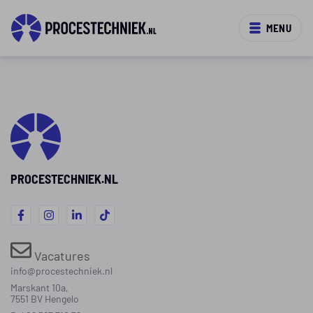
MENU
PROCESTECHNIEK.NL
Vacatures
info@procestechniek.nl
Marskant 10a,
7551 BV Hengelo