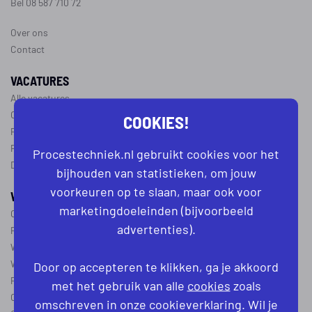
Bel 08 587 710 72
Over ons
Contact
VACATURES
Alle vacatures
Operator vacatures
COOKIES!
Productiemedewerker vacatures
Ploegleider vacatures
Procestechniek.nl gebruikt cookies voor het
Dagdienst vacatures
bijhouden van statistieken, om jouw
voorkeuren op te slaan, maar ook voor
WERKEN IN DE PROCESTECHNIEK
marketingdoeleinden (bijvoorbeeld
Over de procestechniek
advertenties).
Ploegendienst
Wat is een procesoperator
Werken als procesoperator
Door op accepteren te klikken, ga je akkoord
Procesoperator in de
chemie
,
voedingsindustrie
,
farmacie
of
textiel
met het gebruik van alle
cookies
zoals
Operator A
omschreven in onze cookieverklaring. Wil je