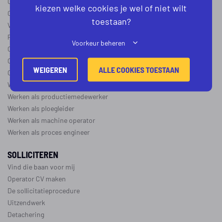
Operator B
kiezen welke cookies je wel of niet wilt
Operator C
toestaan?
Verschil operator A, B en C
Procesoperator salaris
Voorkeur beheren
Operator opleidingen
–
vapro
Over de maakindustrie
WEIGEREN
ALLE COOKIES TOESTAAN
Over de procesindustrie
Werken als monteur
Werken als productiemedewerker
Werken als ploegleider
Werken als machine operator
Werken als proces engineer
SOLLICITEREN
Vind die baan voor mij
Operator CV maken
De sollicitatieprocedure
Uitzendwerk
Detachering