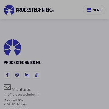
MENU
PROCESTECHNIEK.NL
Vacatures
info@procestechniek.nl
Marskant 10a,
7551 BV Hengelo