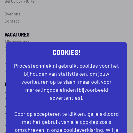
Bel 08 587 710 72
Over ons
Contact
VACATURES
Alle vacatures
Operator vacatures
COOKIES!
Productiemedewerker vacatures
Ploegleider vacatures
Procestechniek.nl gebruikt cookies voor het
Dagdienst vacatures
bijhouden van statistieken, om jouw
voorkeuren op te slaan, maar ook voor
WERKEN IN DE PROCESTECHNIEK
marketingdoeleinden (bijvoorbeeld
Over de procestechniek
advertenties).
Ploegendienst
Wat is een procesoperator
Werken als procesoperator
Door op accepteren te klikken, ga je akkoord
Procesoperator in de
chemie
,
voedingsindustrie
,
farmacie
of
textiel
met het gebruik van alle
cookies
zoals
Operator A
omschreven in onze cookieverklaring. Wil je