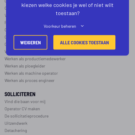
Operator B
kiezen welke cookies je wel of niet wilt
Operator C
toestaan?
Verschil operator A, B en C
Procesoperator salaris
Voorkeur beheren
Operator opleidingen
–
vapro
Over de maakindustrie
WEIGEREN
ALLE COOKIES TOESTAAN
Over de procesindustrie
Werken als monteur
Werken als productiemedewerker
Werken als ploegleider
Werken als machine operator
Werken als proces engineer
SOLLICITEREN
Vind die baan voor mij
Operator CV maken
De sollicitatieprocedure
Uitzendwerk
Detachering