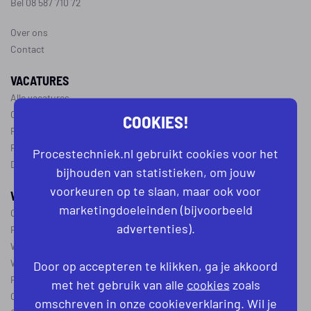
Bel 08 587 710 72
Over ons
Contact
VACATURES
Alle vacatures
Operator vacatures
COOKIES!
Productiemedewerker vacatures
Ploegleider vacatures
Procestechniek.nl gebruikt cookies voor het
Dagdienst vacatures
bijhouden van statistieken, om jouw
voorkeuren op te slaan, maar ook voor
WERKEN IN DE PROCESTECHNIEK
marketingdoeleinden (bijvoorbeeld
Over de procestechniek
advertenties).
Ploegendienst
Wat is een procesoperator
Werken als procesoperator
Door op accepteren te klikken, ga je akkoord
Procesoperator in de
chemie
,
voedingsindustrie
,
farmacie
of
textiel
met het gebruik van alle
cookies
zoals
Operator A
omschreven in onze cookieverklaring. Wil je