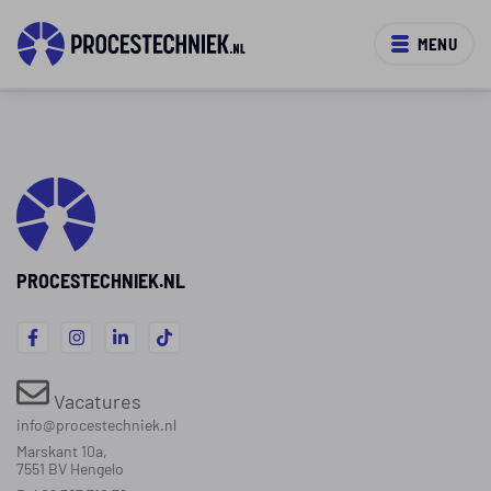
MENU
PROCESTECHNIEK.NL
Vacatures
info@procestechniek.nl
Marskant 10a,
7551 BV Hengelo