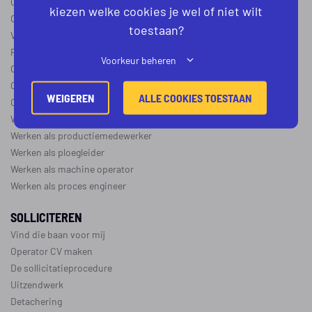
Operator B
kiezen welke cookies je wel of niet wilt
Operator C
toestaan?
Verschil operator A, B en C
Procesoperator salaris
Voorkeur beheren
Operator opleidingen
–
vapro
Over de maakindustrie
WEIGEREN
ALLE COOKIES TOESTAAN
Over de procesindustrie
Werken als monteur
Werken als productiemedewerker
Werken als ploegleider
Werken als machine operator
Werken als proces engineer
SOLLICITEREN
Vind die baan voor mij
Operator CV maken
De sollicitatieprocedure
Uitzendwerk
Detachering