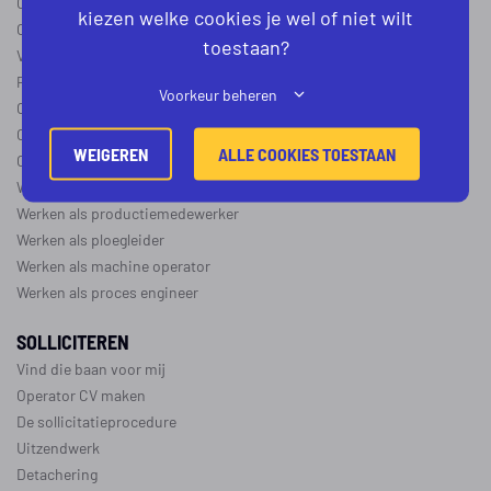
Operator B
kiezen welke cookies je wel of niet wilt
Operator C
toestaan?
Verschil operator A, B en C
Procesoperator salaris
Voorkeur beheren
Operator opleidingen
–
vapro
Over de maakindustrie
WEIGEREN
ALLE COOKIES TOESTAAN
Over de procesindustrie
Werken als monteur
Werken als productiemedewerker
Werken als ploegleider
Werken als machine operator
Werken als proces engineer
SOLLICITEREN
Vind die baan voor mij
Operator CV maken
De sollicitatieprocedure
Uitzendwerk
Detachering