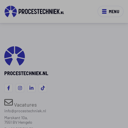
MENU
PROCESTECHNIEK.NL
Vacatures
info@procestechniek.nl
Marskant 10a,
7551 BV Hengelo