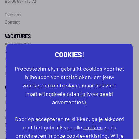
Bel 08 587 710 72
Over ons
Contact
VACATURES
Alle vacatures
Operator vacatures
COOKIES!
Productiemedewerker vacatures
Ploegleider vacatures
Procestechniek.nl gebruikt cookies voor het
Dagdienst vacatures
bijhouden van statistieken, om jouw
voorkeuren op te slaan, maar ook voor
WERKEN IN DE PROCESTECHNIEK
marketingdoeleinden (bijvoorbeeld
Over de procestechniek
advertenties).
Ploegendienst
Wat is een procesoperator
Werken als procesoperator
Door op accepteren te klikken, ga je akkoord
Procesoperator in de
chemie
,
voedingsindustrie
,
farmacie
of
textiel
met het gebruik van alle
cookies
zoals
Operator A
omschreven in onze cookieverklaring. Wil je