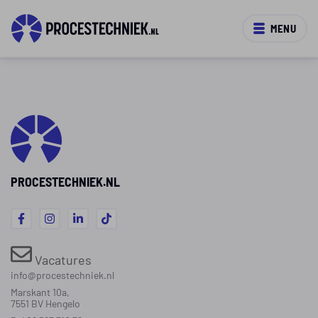
MENU
PROCESTECHNIEK.NL
Vacatures
info@procestechniek.nl
Marskant 10a,
7551 BV Hengelo