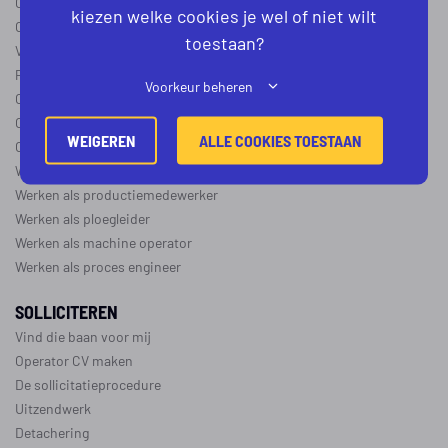
Operator B
kiezen welke cookies je wel of niet wilt
Operator C
toestaan?
Verschil operator A, B en C
Procesoperator salaris
Voorkeur beheren
Operator opleidingen
–
vapro
Over de maakindustrie
WEIGEREN
ALLE COOKIES TOESTAAN
Over de procesindustrie
Werken als monteur
Werken als productiemedewerker
Werken als ploegleider
Werken als machine operator
Werken als proces engineer
SOLLICITEREN
Vind die baan voor mij
Operator CV maken
De sollicitatieprocedure
Uitzendwerk
Detachering