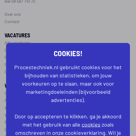
Bel 08 587 710 72
Over ons
Contact
VACATURES
Alle vacatures
Operator vacatures
COOKIES!
Productiemedewerker vacatures
Ploegleider vacatures
Procestechniek.nl gebruikt cookies voor het
Dagdienst vacatures
bijhouden van statistieken, om jouw
voorkeuren op te slaan, maar ook voor
WERKEN IN DE PROCESTECHNIEK
marketingdoeleinden (bijvoorbeeld
Over de procestechniek
advertenties).
Ploegendienst
Wat is een procesoperator
Werken als procesoperator
Door op accepteren te klikken, ga je akkoord
Procesoperator in de
chemie
,
voedingsindustrie
,
farmacie
of
textiel
met het gebruik van alle
cookies
zoals
Operator A
omschreven in onze cookieverklaring. Wil je