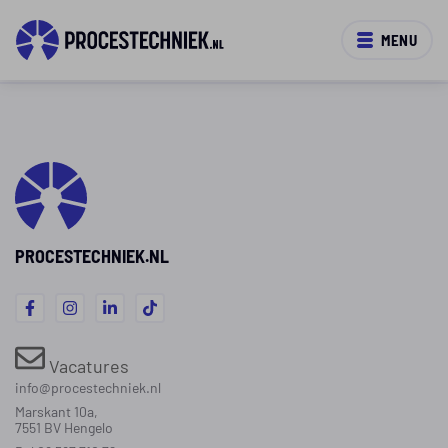
MENU
PROCESTECHNIEK.NL
Vacatures
info@procestechniek.nl
Marskant 10a,
7551 BV Hengelo