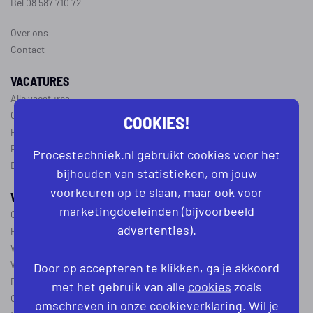
Bel 08 587 710 72
Over ons
Contact
VACATURES
Alle vacatures
Operator vacatures
COOKIES!
Productiemedewerker vacatures
Ploegleider vacatures
Procestechniek.nl gebruikt cookies voor het
Dagdienst vacatures
bijhouden van statistieken, om jouw
voorkeuren op te slaan, maar ook voor
WERKEN IN DE PROCESTECHNIEK
marketingdoeleinden (bijvoorbeeld
Over de procestechniek
advertenties).
Ploegendienst
Wat is een procesoperator
Werken als procesoperator
Door op accepteren te klikken, ga je akkoord
Procesoperator in de
chemie
,
voedingsindustrie
,
farmacie
of
textiel
met het gebruik van alle
cookies
zoals
Operator A
omschreven in onze cookieverklaring. Wil je