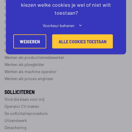
Operator B
kiezen welke cookies je wel of niet wilt
Operator C
toestaan?
Verschil operator A, B en C
Procesoperator salaris
Voorkeur beheren
Operator opleidingen
–
vapro
Over de maakindustrie
WEIGEREN
ALLE COOKIES TOESTAAN
Over de procesindustrie
Werken als monteur
Werken als productiemedewerker
Werken als ploegleider
Werken als machine operator
Werken als proces engineer
SOLLICITEREN
Vind die baan voor mij
Operator CV maken
De sollicitatieprocedure
Uitzendwerk
Detachering