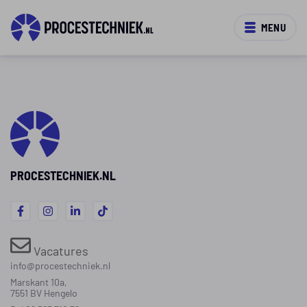
MENU
PROCESTECHNIEK.NL
Vacatures
info@procestechniek.nl
Marskant 10a,
7551 BV Hengelo