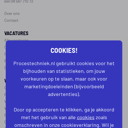
Bel 08 587 710 72
Over ons
Contact
VACATURES
Alle vacatures
Operator vacatures
COOKIES!
Productiemedewerker vacatures
Ploegleider vacatures
Procestechniek.nl gebruikt cookies voor het
Dagdienst vacatures
bijhouden van statistieken, om jouw
voorkeuren op te slaan, maar ook voor
WERKEN IN DE PROCESTECHNIEK
marketingdoeleinden (bijvoorbeeld
Over de procestechniek
advertenties).
Ploegendienst
Wat is een procesoperator
Werken als procesoperator
Door op accepteren te klikken, ga je akkoord
Procesoperator in de
chemie
,
voedingsindustrie
,
farmacie
of
textiel
met het gebruik van alle
cookies
zoals
Operator A
omschreven in onze cookieverklaring. Wil je