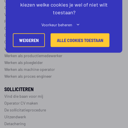
Operator B
kiezen welke cookies je wel of niet wilt
Operator C
toestaan?
Verschil operator A, B en C
Procesoperator salaris
Voorkeur beheren
Operator opleidingen
–
vapro
Over de maakindustrie
WEIGEREN
ALLE COOKIES TOESTAAN
Over de procesindustrie
Werken als monteur
Werken als productiemedewerker
Werken als ploegleider
Werken als machine operator
Werken als proces engineer
SOLLICITEREN
Vind die baan voor mij
Operator CV maken
De sollicitatieprocedure
Uitzendwerk
Detachering