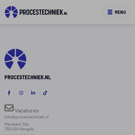
MENU
PROCESTECHNIEK.NL
Vacatures
info@procestechniek.nl
Marskant 10a,
7551 BV Hengelo