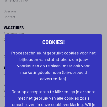
Bel 08 587 710 72
Over ons
Contact
VACATURES
Alle vacatures
Operator vacatures
COOKIES!
Productiemedewerker vacatures
Ploegleider vacatures
Procestechniek.nl gebruikt cookies voor het
Dagdienst vacatures
bijhouden van statistieken, om jouw
voorkeuren op te slaan, maar ook voor
WERKEN IN DE PROCESTECHNIEK
marketingdoeleinden (bijvoorbeeld
Over de procestechniek
advertenties).
Ploegendienst
Wat is een procesoperator
Werken als procesoperator
Door op accepteren te klikken, ga je akkoord
Procesoperator in de
chemie
,
voedingsindustrie
,
farmacie
of
textiel
met het gebruik van alle
cookies
zoals
Operator A
omschreven in onze cookieverklaring. Wil je